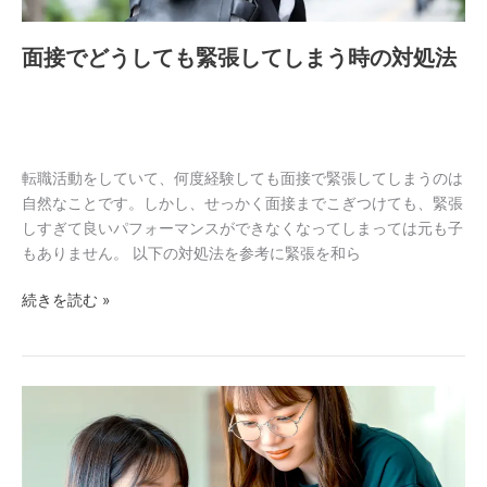
張
し
面接でどうしても緊張してしまう時の対処法
て
し
ま
う
時
転職活動をしていて、何度経験しても面接で緊張してしまうのは
の
自然なことです。しかし、せっかく面接までこぎつけても、緊張
対
しすぎて良いパフォーマンスができなくなってしまっては元も子
処
もありません。 以下の対処法を参考に緊張を和ら
法
続きを読む »
転
職
の
必