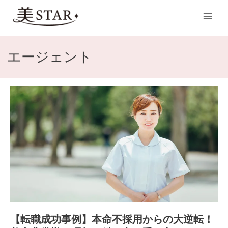
内
Main
容
Men
を
ス
キ
エージェント
ッ
プ
【転
職
成
功
事
例】
本
命
不
採
用
【転職成功事例】本命不採用からの大逆転！
か