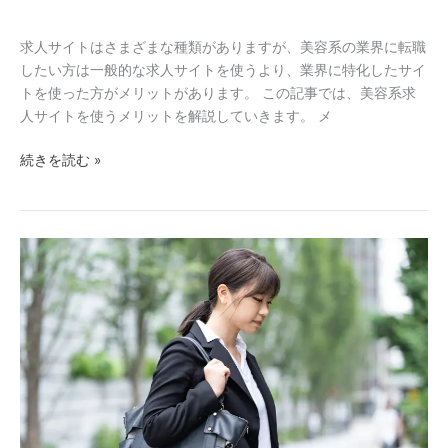
ト
求人サイトはさまざまな種類がありますが、美容系の業界に転職
したい方は一般的な求人サイトを使うより、業界に特化したサイ
トを使った方がメリットがあります。 この記事では、美容系求
人サイトを使うメリットを解説していきます。 メ
続きを読む »
面
接
で
ど
う
し
て
も
緊