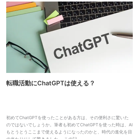
転
職
活
動
に
ChatGPT
は
使
え
る？
転職活動にChatGPTは使える？
初めてChatGPTを使ったことがある方は、その便利さに驚いた
のではないでしょうか。筆者も初めてChatGPTを使った時は、AI
もとうとうここまで使えるようになったのかと、時代の進化を目
の当たりにして驚きました。 この記