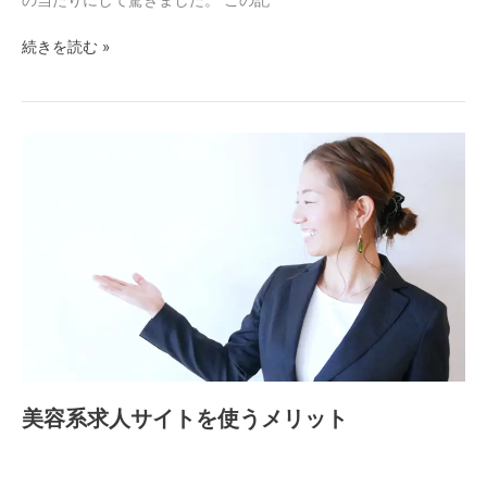
続きを読む »
美
容
系
求
人
サ
イ
ト
を
使
う
美容系求人サイトを使うメリット
メ
リ
ッ