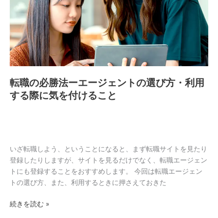
勝
法
ー
エ
ー
ジ
ェ
転職の必勝法ーエージェントの選び方・利用
ン
する際に気を付けること
ト
の
選
び
方・
いざ転職しよう、ということになると、まず転職サイトを見たり
利
登録したりしますが、サイトを見るだけでなく、転職エージェン
用
トにも登録することをおすすめします。 今回は転職エージェン
す
トの選び方、また、利用するときに押さえておきた
る
際
続きを読む »
に
気