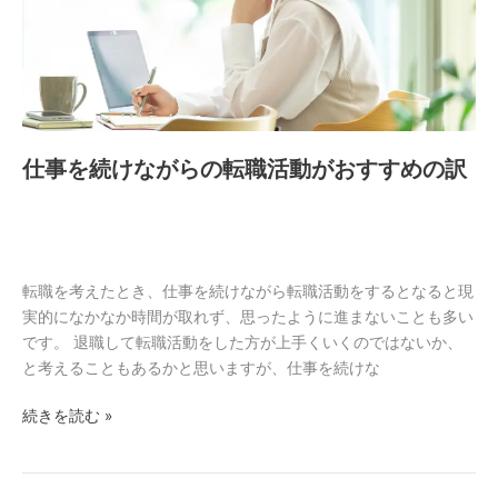
な
入
が
れ
ら
た
の
Y
転
さ
職
ん
仕事を続けながらの転職活動がおすすめの訳
活
の
動
選
が
択
お
に
す
学
転職を考えたとき、仕事を続けながら転職活動をするとなると現
す
ぶ
実的になかなか時間が取れず、思ったように進まないことも多い
め
です。 退職して転職活動をした方が上手くいくのではないか、
の
と考えることもあるかと思いますが、仕事を続けな
訳
続きを読む »