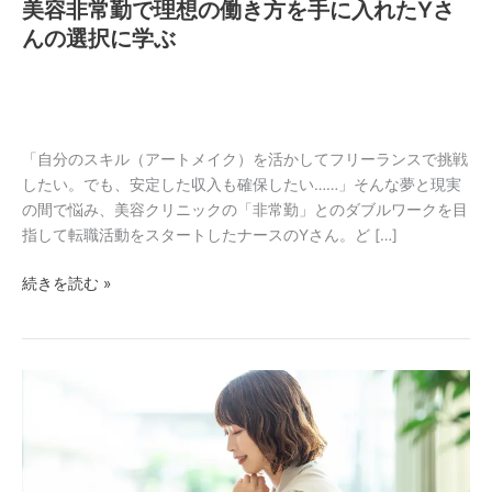
美容非常勤で理想の働き方を手に入れたYさ
ら
の
んの選択に学ぶ
大
逆
転！
美
容
「自分のスキル（アートメイク）を活かしてフリーランスで挑戦
非
したい。でも、安定した収入も確保したい……」そんな夢と現実
常
の間で悩み、美容クリニックの「非常勤」とのダブルワークを目
勤
指して転職活動をスタートしたナースのYさん。ど […]
で
続きを読む »
理
想
の
働
仕
き
事
方
を
を
続
手
け
に