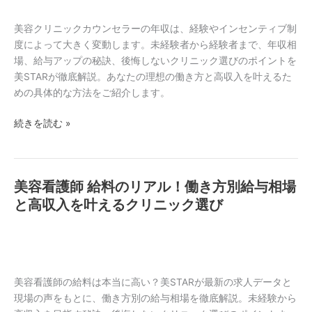
ッ
訣
ク
美容クリニックカウンセラーの年収は、経験やインセンティブ制
と
カ
度によって大きく変動します。未経験者から経験者まで、年収相
ク
ウ
場、給与アップの秘訣、後悔しないクリニック選びのポイントを
リ
ン
美STARが徹底解説。あなたの理想の働き方と高収入を叶えるた
ニ
セ
めの具体的な方法をご紹介します。
ッ
ラ
ク
続きを読む »
ー
選
の
び
年
収
美容看護師 給料のリアル！働き方別給与相場
美
は？
容
と高収入を叶えるクリニック選び
給
看
与
護
相
師
場
給
と
料
美容看護師の給料は本当に高い？美STARが最新の求人データと
高
の
現場の声をもとに、働き方別の給与相場を徹底解説。未経験から
収