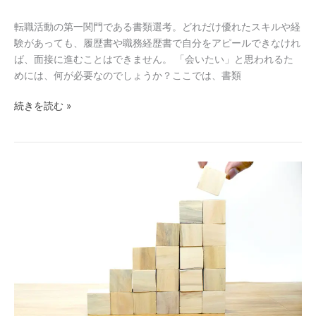
に
転職活動の第一関門である書類選考。どれだけ優れたスキルや経
「会
験があっても、履歴書や職務経歴書で自分をアピールできなけれ
い
ば、面接に進むことはできません。 「会いたい」と思われるた
た
めには、何が必要なのでしょうか？ここでは、書類
い」
と
続きを読む »
思
わ
れ
る
気
秘
に
訣
な
る、
転
職
後
の
年
収