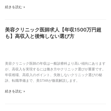
は？
続きを読む »
高
収
入
を
美容クリニック医師求人【年収1500万円超
美
実
容
も】高収入と後悔しない選び方
現
ク
す
リ
る
ニ
秘
ッ
訣
ク
美容クリニック医師の年収は一般診療科より高い傾向にあります
と
医
が、高収入を実現するには働き方やクリニック選びが重要です。
働
師
年収相場、高収入のポイント、失敗しないクリニック選びの秘
き
求
訣、転職準備まで、美STARが徹底解説します。
方
人
続きを読む »
【年
収
1500
万