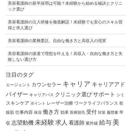
美容看護師の新卒採用は可能？未経験から始める秘訣とクリニ
ック選び
美容看護師の注入研修を徹底解説！未経験でも安心のスキル習
得と求人選び
美容看護師の業務委託、自由な働き方と高収入の現実
美容看護師の派遣で理想を叶える！高収入・自由な働き方と失
敗しない選び方
注目のタグ
キャリア
キャリアアド
カウンセラー
エージェント
バイザー
クリニック選び
サポート
キャリアパス
シミ
スキンケア
レーザー治療
ワークライフバランス
乾
ポイント
働き方
受付
仕事内容
燥肌
効果
年
保湿
医療脱毛
対策
履歴書
美
未経験
求人
給与
志望動機
看護師
収
紫外線