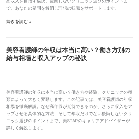
リ
高収入を目指す秘訣、後悔しないクリニック選びのポイントま
入
ア
で、あなたの疑問を解消し理想の転職をサポートします。
を
ル！
叶
続きを読む »
働
え
き
る
方
方
別
法
美容看護師の年収は本当に高い？働き方別の
美
給
容
給与相場と収入アップの秘訣
与
看
相
護
場
師
と
の
高
年
美容看護師の年収は本当に高い？働き方や経験、クリニックの種
収
収
類によって大きく変動します。この記事では、美容看護師の年収
入
は
相場を徹底解説。なぜ高年収が期待できるのか、さらに収入をア
を
本
ップさせる具体的な方法、そして年収だけでない後悔しないクリ
叶
当
ニック選びのポイントまで、美STARのキャリアアドバイザーが
え
に
詳しく解説します。
る
高
ク