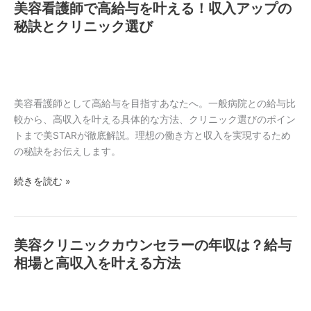
美容看護師で高給与を叶える！収入アップの
美
円
容
秘訣とクリニック選び
超
看
も】
護
高
師
収
で
入
高
美容看護師として高給与を目指すあなたへ。一般病院との給与比
と
給
較から、高収入を叶える具体的な方法、クリニック選びのポイン
後
与
トまで美STARが徹底解説。理想の働き方と収入を実現するため
悔
を
の秘訣をお伝えします。
し
叶
な
続きを読む »
え
い
る！
選
収
び
入
方
美容クリニックカウンセラーの年収は？給与
美
ア
容
相場と高収入を叶える方法
ッ
ク
プ
リ
の
ニ
秘