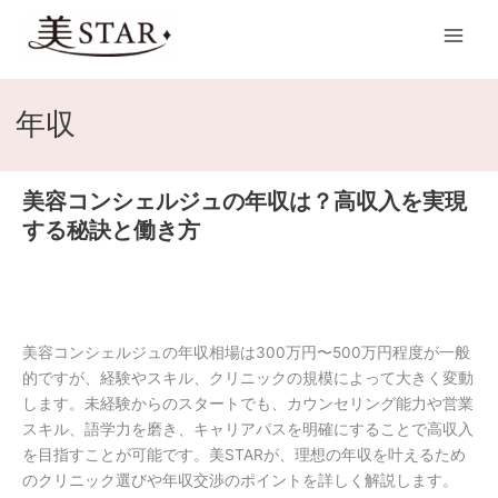
内
Main
容
Men
を
ス
キ
年収
ッ
プ
美容コンシェルジュの年収は？高収入を実現
美
容
する秘訣と働き方
コ
ン
シ
ェ
ル
美容コンシェルジュの年収相場は300万円〜500万円程度が一般
ジ
的ですが、経験やスキル、クリニックの規模によって大きく変動
ュ
します。未経験からのスタートでも、カウンセリング能力や営業
の
スキル、語学力を磨き、キャリアパスを明確にすることで高収入
年
を目指すことが可能です。美STARが、理想の年収を叶えるため
収
のクリニック選びや年収交渉のポイントを詳しく解説します。