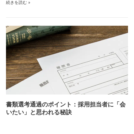
続きを読む »
い？
リ
働
ニ
き
ッ
方
ク
書
別
選
類
の
び
選
給
考
与
通
相
過
場
の
と
ポ
収
イ
入
ン
ア
ト：
ッ
書類選考通過のポイント：採用担当者に「会
採
プ
いたい」と思われる秘訣
用
の
担
秘
当
訣
者