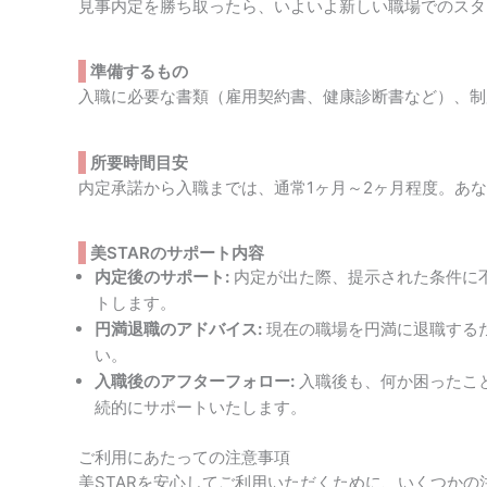
見事内定を勝ち取ったら、いよいよ新しい職場でのスタ
準備するもの
入職に必要な書類（雇用契約書、健康診断書など）、制
所要時間目安
内定承諾から入職までは、通常1ヶ月～2ヶ月程度。あ
美STARのサポート内容
内定後のサポート:
内定が出た際、提示された条件に
トします。
円満退職のアドバイス:
現在の職場を円満に退職する
い。
入職後のアフターフォロー:
入職後も、何か困ったこ
続的にサポートいたします。
ご利用にあたっての注意事項
美STARを安心してご利用いただくために、いくつかの