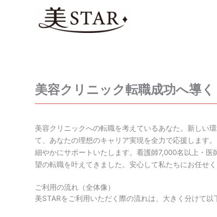
内
容
を
ス
キ
ッ
プ
美容クリニック転職成功へ導く！
美容クリニックへの転職を考えているあなた。新しい環
て、あなたの理想のキャリア実現を全力で応援します。
細やかにサポートいたします。看護師7,000名以上・医
望の転職を叶えてきました。安心して私たちにお任せく
ご利用の流れ（全体像）
美STARをご利用いただく際の流れは、大きく分けて