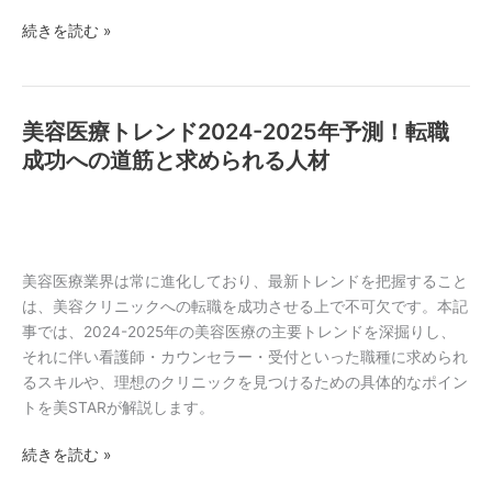
叶
続きを読む »
え
る！
高
収
美容医療トレンド2024-2025年予測！転職
美
入・
容
成功への道筋と求められる人材
自
医
由
療
な
ト
働
レ
き
ン
美容医療業界は常に進化しており、最新トレンドを把握すること
方
ド
は、美容クリニックへの転職を成功させる上で不可欠です。本記
と
2024-
事では、2024-2025年の美容医療の主要トレンドを深掘りし、
失
2025
それに伴い看護師・カウンセラー・受付といった職種に求められ
敗
年
るスキルや、理想のクリニックを見つけるための具体的なポイン
し
予
トを美STARが解説します。
な
測！
い
続きを読む »
転
選
職
び