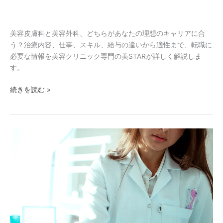
説！
科
未
と
経
美
美容皮膚科と美容外科、どちらがあなたの理想のキャリアに合
験
容
う？治療内容、仕事、スキル、給与の違いから適性まで、転職に
か
外
必要な情報を美容クリニック専門の美STARが詳しく解説しま
ら
科
す。
理
の
想
続きを読む »
違
の
い
キ
を
ャ
徹
リ
知
底
ア
ら
解
を
ず
説！
掴
に
あ
む
転
な
職
た
す
に
る
合