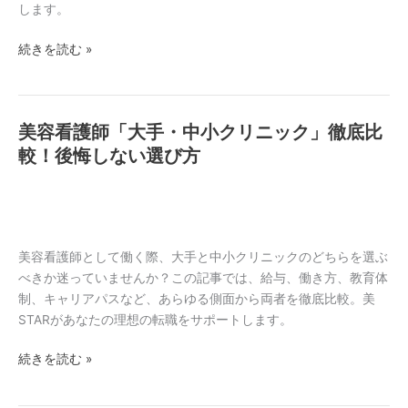
の
します。
転
続きを読む »
職
は
遅
く
美容看護師「大手・中小クリニック」徹底比
美
な
容
較！後悔しない選び方
い！
看
成
護
功
師
の
「大
秘
手・
美容看護師として働く際、大手と中小クリニックのどちらを選ぶ
訣
中
べきか迷っていませんか？この記事では、給与、働き方、教育体
と
小
制、キャリアパスなど、あらゆる側面から両者を徹底比較。美
キ
ク
STARがあなたの理想の転職をサポートします。
ャ
リ
リ
続きを読む »
ニ
ア
ッ
戦
ク」
略