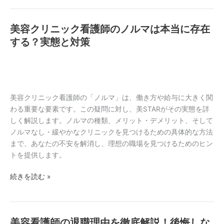
成
方
功
美容クリニック看護師のノルマは本当に存在
美
へ
容
する？実態と対策
の
ク
道
リ
筋
ニ
と
ッ
求
ク
美容クリニック看護師の「ノルマ」は、働き方や給与に大きく関
め
看
わる重要な要素です。この疑問に対し、美STARがその実態を詳
ら
護
しく解説します。ノルマの種類、メリット・デメリット、そして
れ
師
ノルマなし・緩やかなクリニックを見つけるための具体的な方法
る
の
まで、あなたの不安を解消し、理想の職場を見つけるためのヒン
人
ノ
トを提供します。
材
ル
続きを読む »
マ
は
本
当
美容看護師の退職理由を徹底解説！後悔しな
美
に