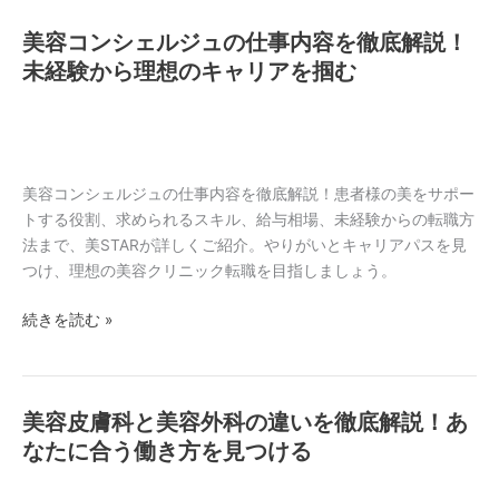
徹
美容コンシェルジュの仕事内容を徹底解説！
美
底
容
未経験から理想のキャリアを掴む
比
コ
較！
ン
後
シ
悔
ェ
し
ル
美容コンシェルジュの仕事内容を徹底解説！患者様の美をサポー
な
ジ
トする役割、求められるスキル、給与相場、未経験からの転職方
い
ュ
法まで、美STARが詳しくご紹介。やりがいとキャリアパスを見
選
の
つけ、理想の美容クリニック転職を目指しましょう。
び
仕
方
続きを読む »
事
内
容
を
美容皮膚科と美容外科の違いを徹底解説！あ
美
徹
容
なたに合う働き方を見つける
底
皮
解
膚