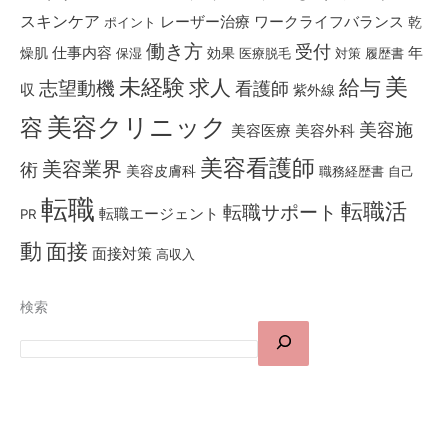
スキンケア
レーザー治療
ワークライフバランス
乾
ポイント
働き方
受付
仕事内容
燥肌
効果
年
保湿
医療脱毛
対策
履歴書
美
未経験
求人
給与
志望動機
看護師
収
紫外線
美容クリニック
容
美容施
美容医療
美容外科
美容看護師
美容業界
術
美容皮膚科
職務経歴書
自己
転職
転職活
転職サポート
転職エージェント
PR
動
面接
面接対策
高収入
検索