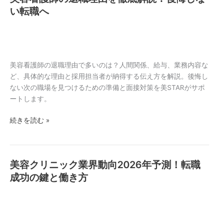
容
い転職へ
存
看
在
護
す
師
る？
の
実
退
美容看護師の退職理由で多いのは？人間関係、給与、業務内容な
態
職
ど、具体的な理由と採用担当者が納得する伝え方を解説。後悔し
と
理
ない次の職場を見つけるための準備と面接対策を美STARがサポ
対
由
ートします。
策
を
続きを読む »
徹
底
解
説！
美容クリニック業界動向2026年予測！転職
美
後
容
成功の鍵と働き方
悔
ク
し
リ
な
ニ
い