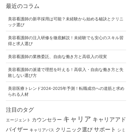
組
最近のコラム
み
と
美容看護師の新卒採用は可能？未経験から始める秘訣とクリニ
ック選び
注
意
美容看護師の注入研修を徹底解説！未経験でも安心のスキル習
点
得と求人選び
美容看護師の業務委託、自由な働き方と高収入の現実
美容看護師の派遣で理想を叶える！高収入・自由な働き方と失
敗しない選び方
美容医療トレンド2024-2025年予測！転職成功への道筋と求め
られる人材
注目のタグ
キャリア
キャリアアド
カウンセラー
エージェント
バイザー
クリニック選び
サポート
キャリアパス
シミ