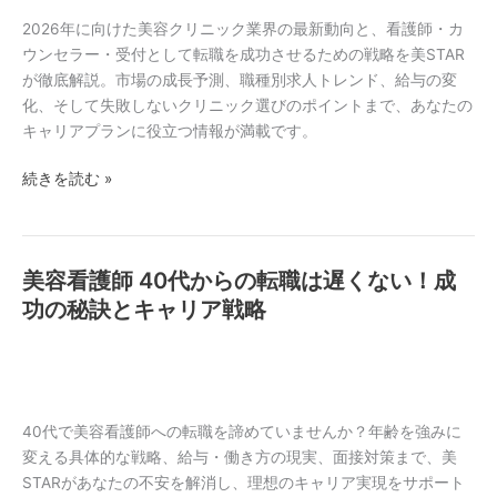
ッ
転
ク
2026年に向けた美容クリニック業界の最新動向と、看護師・カ
職
業
ウンセラー・受付として転職を成功させるための戦略を美STAR
へ
界
が徹底解説。市場の成長予測、職種別求人トレンド、給与の変
動
化、そして失敗しないクリニック選びのポイントまで、あなたの
向
キャリアプランに役立つ情報が満載です。
2026
続きを読む »
年
予
測！
転
美容看護師 40代からの転職は遅くない！成
美
職
容
功の秘訣とキャリア戦略
成
看
功
護
の
師
鍵
40
と
代
40代で美容看護師への転職を諦めていませんか？年齢を強みに
働
か
変える具体的な戦略、給与・働き方の現実、面接対策まで、美
き
ら
STARがあなたの不安を解消し、理想のキャリア実現をサポート
方