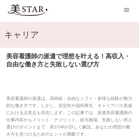
内
Main
容
Men
を
ス
キ
キャリア
ッ
プ
美容看護師の派遣で理想を叶える！高収入・
美
容
自由な働き方と失敗しない選び方
看
護
師
の
派
美容看護師の派遣は、高時給・自由なシフト・多様な経験が魅力
遣
的な働き方です。しかし、安定性や福利厚生、キャリアパス形成
で
における注意点も存在します。この記事では、派遣美容看護師の
理
仕事内容からメリット・デメリット、給与相場、失敗しない求人
想
選びのポイントまで、美STARが詳しく解説。あなたの理想の働
を
き方を見つけるためのヒントが満載です。