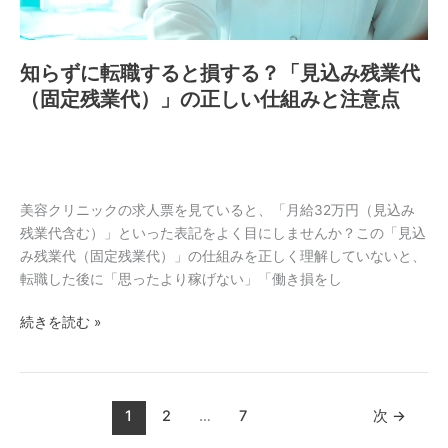
と
う
損
働
す
き
知らずに転職すると損する？「見込み残業代
る？
方
（固定残業代）」の正しい仕組みと注意点
「見
を
込
見
み
つ
残
け
業
る
美容クリニックの求人票を見ていると、「月給32万円（見込み
代
残業代含む）」といった表記をよく目にしませんか？この「見込
（固
み残業代（固定残業代）」の仕組みを正しく理解していないと、
定
転職した後に「思ったより稼げない」「働き損をし
残
業
続きを読む »
代）」
の
正
し
1
2
…
7
次
→
い
仕