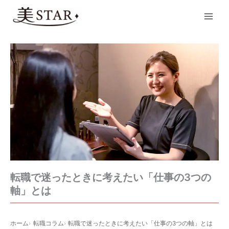
内
Main
容
Men
を
ス
キ
ッ
プ
転職で迷ったときに考えたい「仕事の3つの
軸」とは
ホーム
転職コラム
転職で迷ったときに考えたい「仕事の3つの軸」とは