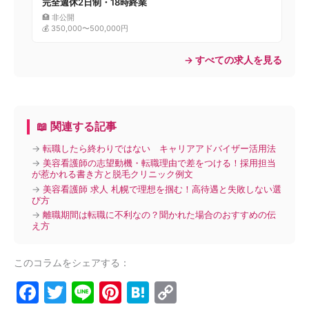
完全週休2日制・18時終業
🏥 非公開
💰 350,000〜500,000円
→ すべての求人を見る
📖 関連する記事
→
転職したら終わりではない キャリアアドバイザー活用法
→
美容看護師の志望動機・転職理由で差をつける！採用担当
が惹かれる書き方と脱毛クリニック例文
→
美容看護師 求人 札幌で理想を掴む！高待遇と失敗しない選
び方
→
離職期間は転職に不利なの？聞かれた場合のおすすめの伝
え方
このコラムをシェアする：
F
T
Li
Pi
H
C