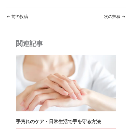
a
w
n
nt
at
o
c
itt
e
er
e
p
←
前の投稿
次の投稿
→
e
er
e
n
y
b
st
a
Li
o
n
関連記事
o
k
k
手荒れのケア・日常生活で手を守る方法