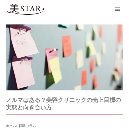
内
Main
容
Men
を
ス
キ
ッ
プ
ノルマはある？美容クリニックの売上目標の
実態と向き合い方
ホーム
転職コラム