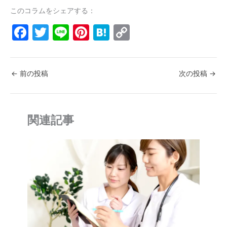
このコラムをシェアする：
F
T
Li
Pi
H
C
a
w
n
nt
at
o
c
itt
e
er
e
p
←
前の投稿
次の投稿
→
e
er
e
n
y
b
st
a
Li
o
n
関連記事
o
k
k