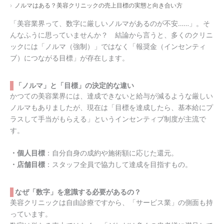
ノルマはある？美容クリニックの売上目標の実態と向き合い方
「美容業界って、数字に厳しいノルマがあるのが不安……」。そ
んなふうに思っていませんか？ 結論から言うと、多くのクリニ
ックには「ノルマ（強制）」ではなく「報奨金（インセンティ
ブ）につながる目標」が存在します。
「ノルマ」と「目標」の決定的な違い
かつての美容業界には、達成できないと給与が減るような厳しい
ノルマもありましたが、現在は「目標を達成したら、基本給にプ
ラスして手当がもらえる」というインセンティブ制度が主流で
す。
・個人目標
：自分自身の成約や施術額に応じた還元。
・店舗目標
：スタッフ全員で協力して達成を目指すもの。
なぜ「数字」を意識する必要があるの？
美容クリニックは自由診療ですから、「サービス業」の側面も持
っています。