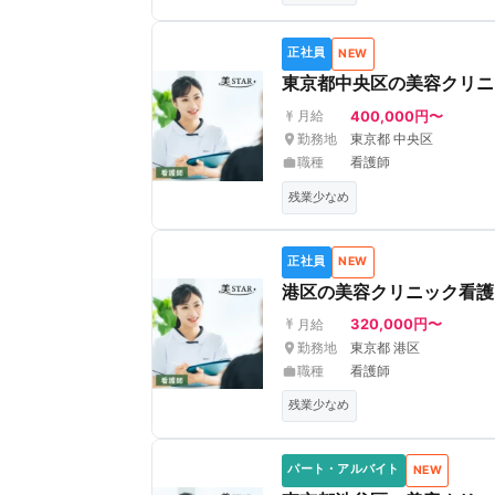
正社員
NEW
東京都中央区の美容クリニ
400,000円〜
月給
勤務地
東京都 中央区
職種
看護師
残業少なめ
正社員
NEW
港区の美容クリニック看護
320,000円〜
月給
勤務地
東京都 港区
職種
看護師
残業少なめ
パート・アルバイト
NEW