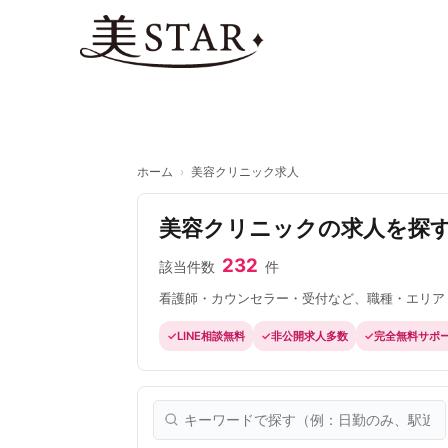
内
容
を
ス
キ
ッ
プ
ホーム
›
美容クリニック求人
美容クリニックの求人を探
232
該当件数
件
看護師・カウンセラー・受付など、職種・エリア
LINE相談無料
非公開求人多数
完全無料サポ