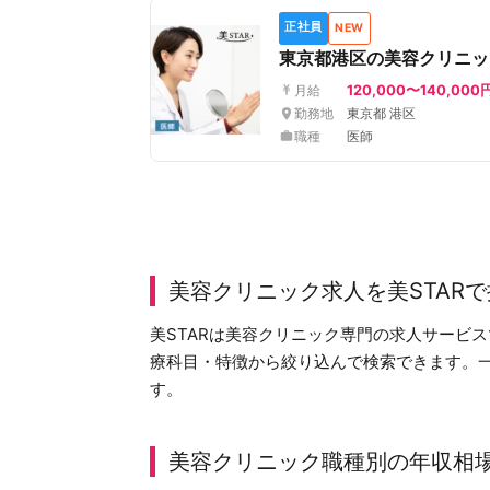
正社員
NEW
東京都港区の美容クリニッ
120,000〜140,000
月給
勤務地
東京都 港区
職種
医師
美容クリニック求人を美STAR
美STARは美容クリニック専門の求人サービ
療科目・特徴から絞り込んで検索できます。
す。
美容クリニック職種別の年収相