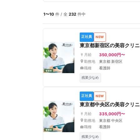
1〜10
件 / 全
232
件中
正社員
NEW
東京都新宿区の美容クリニッ
350,000円〜
月給
勤務地
東京都 新宿区
職種
看護師
残業少なめ
正社員
NEW
東京都中央区の美容クリニ
335,000円〜
月給
勤務地
東京都 中央区
職種
看護師
残業少なめ