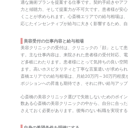
適な施術プランを提案する仕事です。契約手続きやアフ
力と傾聴力、そして提案力が不可欠です。患者様が安心
くことが求められます。心斎橋エリアでの給与相場は、
応じたインセンティブが給与に大きく影響するため、自
美容受付の仕事内容と給与相場
美容クリニックの受付は、クリニックの「顔」として患
す。主な仕事内容は、来院された患者様の受付対応、電
ど多岐にわたります。患者様にとって気持ちの良い空間
ます。高いホスピタリティと丁寧な言葉遣いが求められ
斎橋エリアでの給与相場は、月給20万円～30万円程
ポジションへの昇進も期待でき、それに伴い給与アップ
心斎橋の美容クリニック選びで失敗しないためのポイン
数ある心斎橋の美容クリニックの中から、自分に合った
さえておく必要があります。後悔のない転職を実現する
自身の希望条件を明確にする