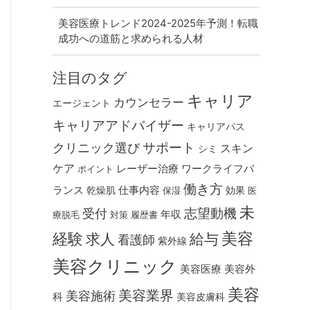
美容医療トレンド2024-2025年予測！転職
成功への道筋と求められる人材
注目のタグ
キャリア
カウンセラー
エージェント
キャリアアドバイザー
キャリアパス
クリニック選び
サポート
スキン
シミ
ケア
レーザー治療
ワークライフバ
ポイント
働き方
仕事内容
ランス
乾燥肌
効果
保湿
医
未
受付
志望動機
年収
療脱毛
対策
履歴書
美容
経験
求人
給与
看護師
紫外線
美容クリニック
美容医療
美容外
美容
美容業界
美容施術
科
美容皮膚科