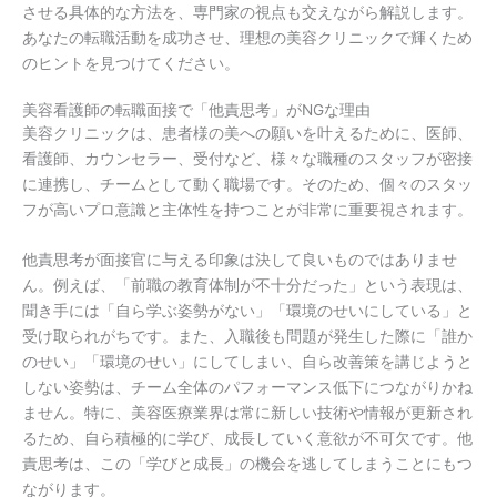
させる具体的な方法を、専門家の視点も交えながら解説します。
あなたの転職活動を成功させ、理想の美容クリニックで輝くため
のヒントを見つけてください。
美容看護師の転職面接で「他責思考」がNGな理由
美容クリニックは、患者様の美への願いを叶えるために、医師、
看護師、カウンセラー、受付など、様々な職種のスタッフが密接
に連携し、チームとして動く職場です。そのため、個々のスタッ
フが高いプロ意識と主体性を持つことが非常に重要視されます。
他責思考が面接官に与える印象は決して良いものではありませ
ん。例えば、「前職の教育体制が不十分だった」という表現は、
聞き手には「自ら学ぶ姿勢がない」「環境のせいにしている」と
受け取られがちです。また、入職後も問題が発生した際に「誰か
のせい」「環境のせい」にしてしまい、自ら改善策を講じようと
しない姿勢は、チーム全体のパフォーマンス低下につながりかね
ません。特に、美容医療業界は常に新しい技術や情報が更新され
るため、自ら積極的に学び、成長していく意欲が不可欠です。他
責思考は、この「学びと成長」の機会を逃してしまうことにもつ
ながります。