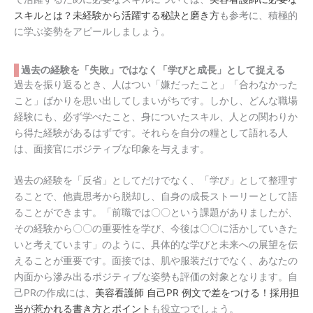
スキルとは？未経験から活躍する秘訣と磨き方
も参考に、積極的
に学ぶ姿勢をアピールしましょう。
過去の経験を「失敗」ではなく「学びと成長」として捉える
過去を振り返るとき、人はつい「嫌だったこと」「合わなかった
こと」ばかりを思い出してしまいがちです。しかし、どんな職場
経験にも、必ず学べたこと、身についたスキル、人との関わりか
ら得た経験があるはずです。それらを自分の糧として語れる人
は、面接官にポジティブな印象を与えます。
過去の経験を「反省」としてだけでなく、「学び」として整理す
ることで、他責思考から脱却し、自身の成長ストーリーとして語
ることができます。「前職では〇〇という課題がありましたが、
その経験から〇〇の重要性を学び、今後は〇〇に活かしていきた
いと考えています」のように、具体的な学びと未来への展望を伝
えることが重要です。面接では、肌や服装だけでなく、あなたの
内面から滲み出るポジティブな姿勢も評価の対象となります。自
己PRの作成には、
美容看護師 自己PR 例文で差をつける！採用担
当が惹かれる書き方とポイント
も役立つでしょう。