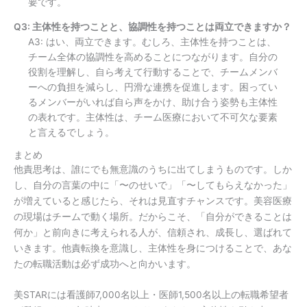
要です。
Q3: 主体性を持つことと、協調性を持つことは両立できますか？
A3: はい、両立できます。むしろ、主体性を持つことは、
チーム全体の協調性を高めることにつながります。自分の
役割を理解し、自ら考えて行動することで、チームメンバ
ーへの負担を減らし、円滑な連携を促進します。困ってい
るメンバーがいれば自ら声をかけ、助け合う姿勢も主体性
の表れです。主体性は、チーム医療において不可欠な要素
と言えるでしょう。
まとめ
他責思考は、誰にでも無意識のうちに出てしまうものです。しか
し、自分の言葉の中に「〜のせいで」「〜してもらえなかった」
が増えていると感じたら、それは見直すチャンスです。美容医療
の現場はチームで動く場所。だからこそ、「自分ができることは
何か」と前向きに考えられる人が、信頼され、成長し、選ばれて
いきます。他責転換を意識し、主体性を身につけることで、あな
たの転職活動は必ず成功へと向かいます。
美STARには看護師7,000名以上・医師1,500名以上の転職希望者