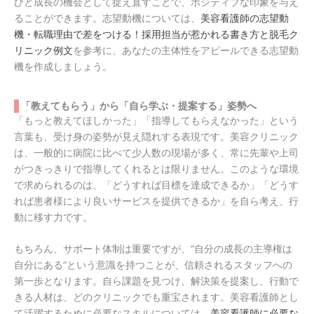
びと成長の機会として捉え直すことで、ポジティブな印象を与え
ることができます。志望動機については、
美容看護師の志望動
機・転職理由で差をつける！採用担当が惹かれる書き方と脱毛ク
リニック例文
を参考に、あなたの主体性をアピールできる志望動
機を作成しましょう。
「教えてもらう」から「自ら学ぶ・提案する」姿勢へ
「もっと教えてほしかった」「指導してもらえなかった」という
言葉も、受け身の姿勢が見え隠れする表現です。美容クリニック
は、一般的に病院に比べて少人数の現場が多く、常に先輩や上司
がつきっきりで指導してくれるとは限りません。このような環境
で求められるのは、「どうすれば目標を達成できるか」「どうす
れば患者様により良いサービスを提供できるか」を自ら考え、行
動に移す力です。
もちろん、サポート体制は重要ですが、“自分の成長の主導権は
自分にある”という意識を持つことが、信頼されるスタッフへの
第一歩となります。自ら課題を見つけ、解決策を提案し、行動で
きる人材は、どのクリニックでも重宝されます。美容看護師とし
て活躍するために必要なスキルについては、
美容看護師に必要な