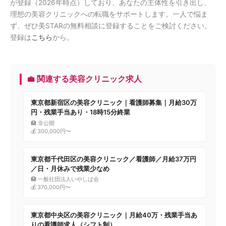
が登録（2026年時点）しており、あなたの主体性を引き出し、
理想の美容クリニックへの転職をサポートします。一人で悩ま
ず、ぜひ美STARの無料相談に登録することをご検討ください。
登録は
こちら
から。
💼 関連する美容クリニック求人
東京都新宿区の美容クリニック｜看護師募集｜月給30万
円・残業手当あり・18時15分終業
🏥 非公開
💰 300,000円〜
東京都千代田区の美容クリニック／看護師／月給37万円
／日・月休みで残業少なめ
🏥 一般社団法人いやしば会
💰 370,000円〜
東京都中央区の美容クリニック｜月給40万・残業手当あ
りの看護師求人（シフト制）