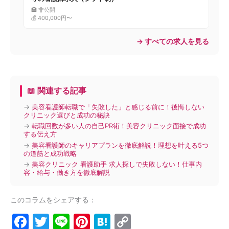
🏥 非公開
💰 400,000円〜
→ すべての求人を見る
📖 関連する記事
→
美容看護師転職で「失敗した」と感じる前に！後悔しない
クリニック選びと成功の秘訣
→
転職回数が多い人の自己PR術！美容クリニック面接で成功
する伝え方
→
美容看護師のキャリアプランを徹底解説！理想を叶える5つ
の道筋と成功戦略
→
美容クリニック 看護助手 求人探しで失敗しない！仕事内
容・給与・働き方を徹底解説
このコラムをシェアする：
F
T
Li
Pi
H
C