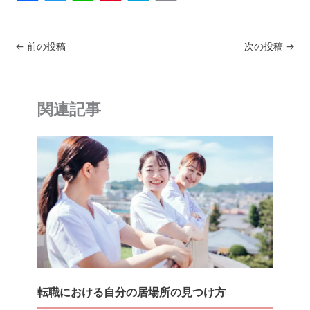
a
w
n
nt
at
o
c
itt
e
er
e
p
←
前の投稿
次の投稿
→
e
er
e
n
y
b
st
a
Li
o
n
関連記事
o
k
k
転職における自分の居場所の見つけ方