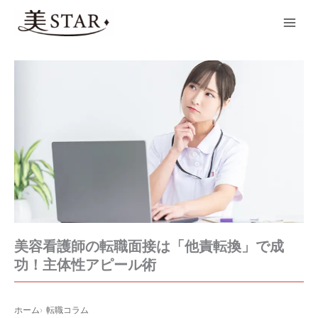
内
Main
容
Men
を
ス
キ
ッ
プ
美容看護師の転職面接は「他責転換」で成
功！主体性アピール術
ホーム
転職コラム