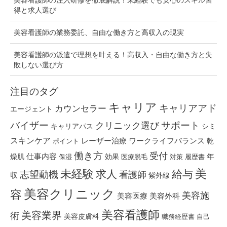
得と求人選び
美容看護師の業務委託、自由な働き方と高収入の現実
美容看護師の派遣で理想を叶える！高収入・自由な働き方と失
敗しない選び方
注目のタグ
キャリア
キャリアアド
カウンセラー
エージェント
バイザー
クリニック選び
サポート
キャリアパス
シミ
スキンケア
レーザー治療
ワークライフバランス
乾
ポイント
働き方
受付
仕事内容
燥肌
効果
年
保湿
医療脱毛
対策
履歴書
美
未経験
求人
給与
志望動機
看護師
収
紫外線
美容クリニック
容
美容施
美容医療
美容外科
美容看護師
美容業界
術
美容皮膚科
職務経歴書
自己