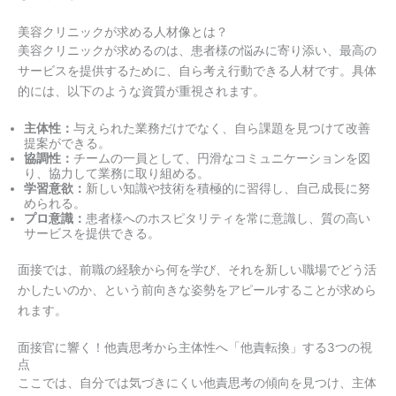
美容クリニックが求める人材像とは？
美容クリニックが求めるのは、患者様の悩みに寄り添い、最高の
サービスを提供するために、自ら考え行動できる人材です。具体
的には、以下のような資質が重視されます。
主体性：
与えられた業務だけでなく、自ら課題を見つけて改善
提案ができる。
協調性：
チームの一員として、円滑なコミュニケーションを図
り、協力して業務に取り組める。
学習意欲：
新しい知識や技術を積極的に習得し、自己成長に努
められる。
プロ意識：
患者様へのホスピタリティを常に意識し、質の高い
サービスを提供できる。
面接では、前職の経験から何を学び、それを新しい職場でどう活
かしたいのか、という前向きな姿勢をアピールすることが求めら
れます。
面接官に響く！他責思考から主体性へ「他責転換」する3つの視
点
ここでは、自分では気づきにくい他責思考の傾向を見つけ、主体