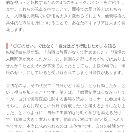
的な視点へと転換するための3つのチェックポイントをご紹介し
ます。これらの視点を持つことで、面接での受け答えはもちろ
ん、入職後の職場での評価も大きく変わるでしょう。他責転換の
具体的な方法を身につけることで、あなたのキャリアは大きく開
花します。
「〇〇のせい」ではなく「自分はどう行動したか」を語る
転職理由を話す際、「前職は教育がなくて辞めました」「職場の
人間関係が悪かったから」と、原因を外部に求めがちではありま
せんか？たとえそれが事実であったとしても、面接の場では「環
境のせい」にしていると受け取られてしまう可能性があります。
大切なのは、その状況で「自分がどう感じ、どう行動したか」と
いう視点を加えることです。例えば、「教育制度は少なかったで
すが、自分で美容医療に関する書籍を読み、セミナーに参加する
うちに、さらに深くこの分野で貢献したいと考えるようになりま
した」というように、自分の主体的な行動や学びを添えるだけ
で、印象は大きく変わります。他責の反対は“自責”と捉えられが
ちですが、本当に求められるのは“主体性”です。自分の経験を学