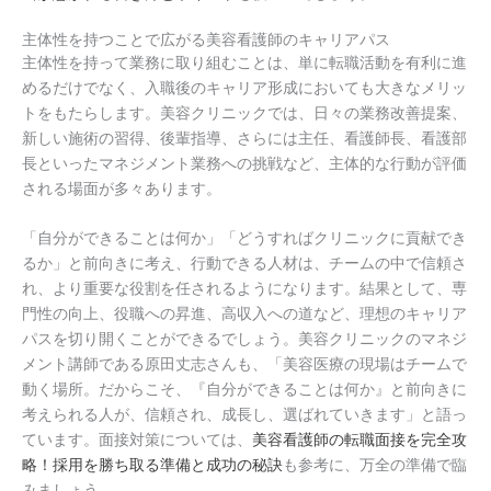
主体性を持つことで広がる美容看護師のキャリアパス
主体性を持って業務に取り組むことは、単に転職活動を有利に進
めるだけでなく、入職後のキャリア形成においても大きなメリッ
トをもたらします。美容クリニックでは、日々の業務改善提案、
新しい施術の習得、後輩指導、さらには主任、看護師長、看護部
長といったマネジメント業務への挑戦など、主体的な行動が評価
される場面が多々あります。
「自分ができることは何か」「どうすればクリニックに貢献でき
るか」と前向きに考え、行動できる人材は、チームの中で信頼さ
れ、より重要な役割を任されるようになります。結果として、専
門性の向上、役職への昇進、高収入への道など、理想のキャリア
パスを切り開くことができるでしょう。美容クリニックのマネジ
メント講師である原田丈志さんも、「美容医療の現場はチームで
動く場所。だからこそ、『自分ができることは何か』と前向きに
考えられる人が、信頼され、成長し、選ばれていきます」と語っ
ています。面接対策については、
美容看護師の転職面接を完全攻
略！採用を勝ち取る準備と成功の秘訣
も参考に、万全の準備で臨
みましょう。