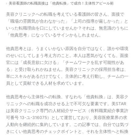
美容看護師の転職面接は「他責転換」で成功！主体性アピール術
美容クリニックへの転職を考えている看護師の皆さん、面接で
「職場の雰囲気が合わなかった」「上司の指導が厳しかった」と
いった転職理由を口にしていませんか？それは、無意識のうちに
「他責思考」になっているサインかもしれません。
他責思考とは、うまくいかない原因を自分ではなく、誰かや環境
のせいにしてしまう考え方のこと。本人は悪気がなくても、面接
官には「成長意欲に欠ける」「チームワークを乱す可能性があ
る」と受け取られかねません。美容クリニックの採用担当者は、
単にスキルがあるだけでなく、主体的に考え行動し、チームの一
員として貢献できる人材を求めています。
他責思考から主体性への転換、すなわち「他責転換」は、美容ク
リニックへの転職を成功させる上で不可欠な要素です。美STAR
は美容クリニック専門の人材紹介サービス（有料職業紹介事業許
可番号 13-ユ-316075）として運営しており、美容医療業界の求
人動向を継続的に集約しています。この記事では、自分では気づ
きにくい他責思考のチェックポイントと、それを主体性へと転換