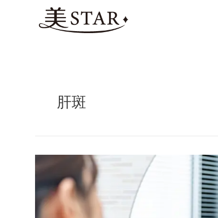
内
容
を
ス
キ
ッ
プ
肝斑
肝
斑
に
お
す