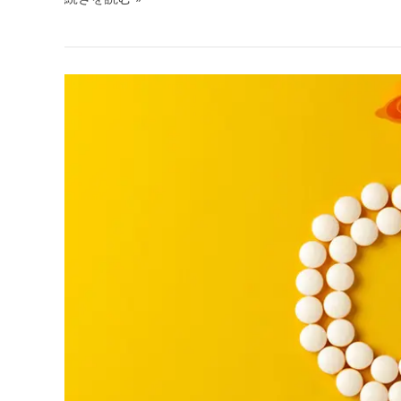
美
容
内
服
薬
の
種
類
と
効
果