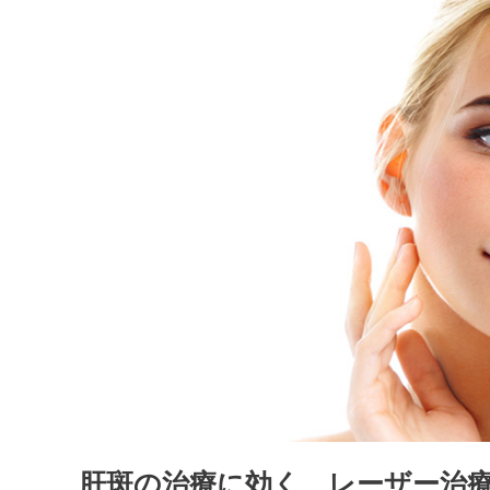
斑
の
治
療
に
効
く、
レ
ー
ザ
ー
治
療
と
は？
肝斑の治療に効く、レーザー治