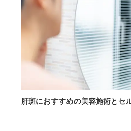
す
め
の
美
容
施
術
と
セ
ル
フ
ケ
ア
と
肝斑におすすめの美容施術とセ
は？