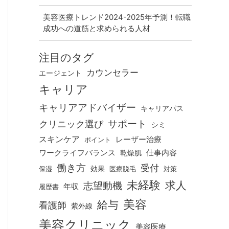
美容医療トレンド2024-2025年予測！転職
成功への道筋と求められる人材
注目のタグ
カウンセラー
エージェント
キャリア
キャリアアドバイザー
キャリアパス
クリニック選び
サポート
シミ
スキンケア
レーザー治療
ポイント
仕事内容
ワークライフバランス
乾燥肌
働き方
受付
効果
保湿
医療脱毛
対策
未経験
求人
志望動機
年収
履歴書
美容
給与
看護師
紫外線
美容クリニック
美容医療