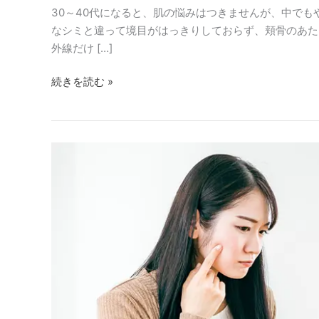
30～40代になると、肌の悩みはつきませんが、中でも
なシミと違って境目がはっきりしておらず、頬骨のあた
外線だけ […]
続きを読む »
肝
斑・
シ
ミ
は
ど
う
し
て
で