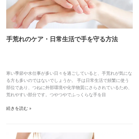
日
常
生
活
で
手荒れのケア・日常生活で手を守る方法
手
を
守
る
方
寒い季節や水仕事が多い日々を過ごしていると、手荒れが気にな
法
る方も多いのではないでしょうか。 手は日常生活で頻繁に使う
部位であり、つねに外部環境や化学物質にさらされているため、
荒れやすい部分です。つやつやでふっくらな手を目
続きを読む »
「胃