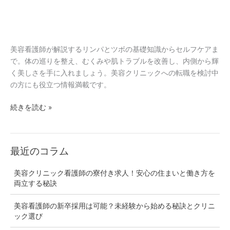
容
看
護
師
美容看護師が解説するリンパとツボの基礎知識からセルフケアま
が
で。体の巡りを整え、むくみや肌トラブルを改善し、内側から輝
実
く美しさを手に入れましょう。美容クリニックへの転職を検討中
践
の方にも役立つ情報満載です。
す
る
続きを読む »
セ
ル
フ
ケ
最近のコラム
ア
転
美容クリニック看護師の寮付き求人！安心の住まいと働き方を
職
両立する秘訣
ガ
イ
美容看護師の新卒採用は可能？未経験から始める秘訣とクリニ
ド
ック選び