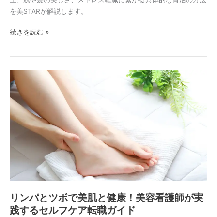
知
を美STARが解説します。
る
べ
続きを読む »
き
健
康
と
リ
美
ン
肌
パ
の
と
秘
ツ
訣
ボ
で
美
肌
と
健
リンパとツボで美肌と健康！美容看護師が実
康！
践するセルフケア転職ガイド
美