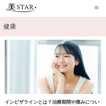
内
Main
容
Men
を
ス
キ
健康
ッ
プ
イ
ン
ビ
ザ
ラ
イ
ン
と
は？
治
療
インビザラインとは？治療期間や痛みについ
期