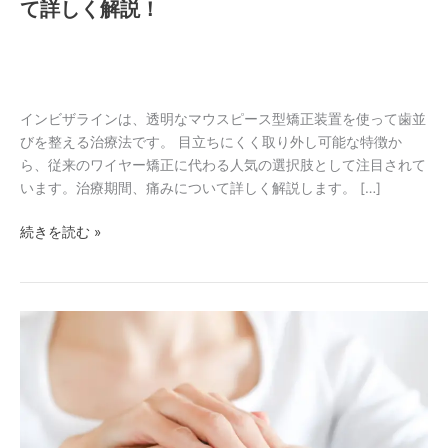
て詳しく解説！
間
や
痛
み
に
インビザラインは、透明なマウスピース型矯正装置を使って歯並
つ
びを整える治療法です。 目立ちにくく取り外し可能な特徴か
い
ら、従来のワイヤー矯正に代わる人気の選択肢として注目されて
て
います。治療期間、痛みについて詳しく解説します。 […]
詳
し
続きを読む »
く
解
説！
手
荒
れ
の
ケ
ア・