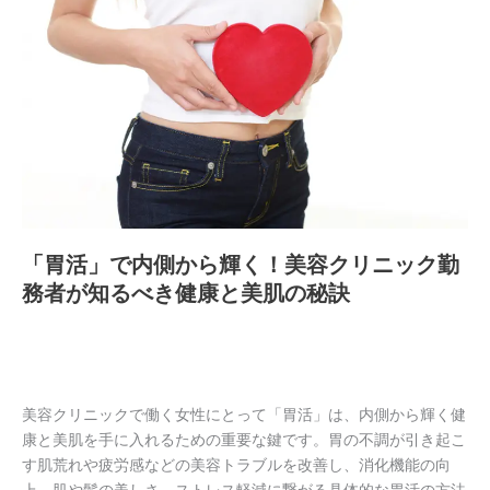
活」
で
内
側
か
ら
輝
く！
美
容
「胃活」で内側から輝く！美容クリニック勤
ク
務者が知るべき健康と美肌の秘訣
リ
ニ
ッ
ク
勤
美容クリニックで働く女性にとって「胃活」は、内側から輝く健
務
康と美肌を手に入れるための重要な鍵です。胃の不調が引き起こ
者
す肌荒れや疲労感などの美容トラブルを改善し、消化機能の向
が
上、肌や髪の美しさ、ストレス軽減に繋がる具体的な胃活の方法