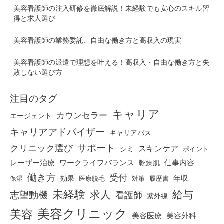
美容看護師の注入研修を徹底解説！未経験でも安心のスキル習
得と求人選び
美容看護師の業務委託、自由な働き方と高収入の現実
美容看護師の派遣で理想を叶える！高収入・自由な働き方と失
敗しない選び方
注目のタグ
キャリア
カウンセラー
エージェント
キャリアアドバイザー
キャリアパス
クリニック選び
サポート
スキンケア
シミ
ポイント
仕事内容
レーザー治療
ワークライフバランス
乾燥肌
働き方
受付
効果
年収
保湿
医療脱毛
対策
履歴書
未経験
求人
給与
志望動機
看護師
紫外線
美容クリニック
美容
美容医療
美容外科