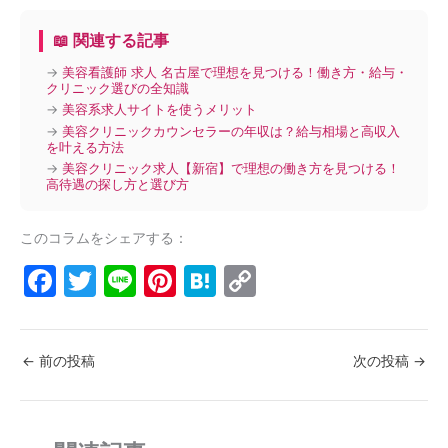
📖 関連する記事
→
美容看護師 求人 名古屋で理想を見つける！働き方・給与・
クリニック選びの全知識
→
美容系求人サイトを使うメリット
→
美容クリニックカウンセラーの年収は？給与相場と高収入
を叶える方法
→
美容クリニック求人【新宿】で理想の働き方を見つける！
高待遇の探し方と選び方
このコラムをシェアする：
F
T
Li
Pi
H
C
a
w
n
nt
at
o
c
itt
e
er
e
p
←
前の投稿
次の投稿
→
e
er
e
n
y
b
st
a
Li
o
n