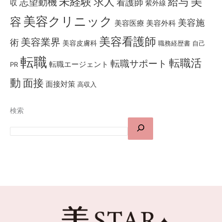
美
未経験
求人
給与
志望動機
看護師
収
紫外線
美容クリニック
容
美容施
美容医療
美容外科
美容看護師
美容業界
術
美容皮膚科
職務経歴書
自己
転職
転職活
転職サポート
転職エージェント
PR
動
面接
面接対策
高収入
検索