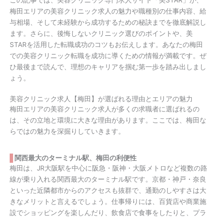
この記事では、美容クリニック専門求人サイト「美STAR」が、
梅田エリアの美容クリニック求人の魅力や職種別の仕事内容、給
与相場、そして未経験から成功するための秘訣までを徹底解説し
ます。さらに、後悔しないクリニック選びのポイントや、美
STARを活用した転職成功のコツもお伝えします。あなたの梅田
での美容クリニック転職を成功に導くための情報が満載です。ぜ
ひ最後まで読んで、理想のキャリアを掴む第一歩を踏み出しまし
ょう。
美容クリニック求人【梅田】が選ばれる理由とエリアの魅力
梅田エリアの美容クリニック求人が多くの求職者に選ばれるの
は、その立地と環境に大きな理由があります。ここでは、梅田な
らではの魅力を深掘りしていきます。
関西最大のターミナル駅、梅田の利便性
梅田は、JR大阪駅を中心に阪急・阪神・大阪メトロなど複数の路
線が乗り入れる関西最大のターミナル駅です。京都・神戸・奈良
といった近隣都市からのアクセスも抜群で、通勤のしやすさは大
きなメリットと言えるでしょう。仕事帰りには、百貨店や商業施
設でショッピングを楽しんだり、飲食店で食事をしたりと、プラ