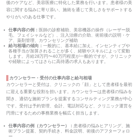
後のケアなど、美容医療に特化した業務を行います。患者様の美
容に関する悩みに寄り添い、施術を通じて美しさをサポートする
やりがいのある仕事です。
仕事内容の例：
医師の診察補助、美容機器の操作（レーザー脱
毛、フェイシャルなど）、注入治療の介助、術前後の説明・ケ
ア、薬剤管理、カウンセリング補助
給与相場の傾向：
一般的に、基本給に加え、インセンティブや
各種手当が加算されることが多く、経験やスキルによって変動
します。月給28万円〜40万円程度が一般的ですが、クリニック
や経験によってはさらに高待遇の求人もあります。
カウンセラー・受付の仕事内容と給与相場
カウンセラーと受付は、クリニックの「顔」として患者様を最初
に迎える重要な役割を担います。カウンセラーは患者様の悩みを
聞き、適切な施術プランを提案するコンサルティング業務が中心
です。受付は予約管理、会計、電話対応など、クリニック運営を
円滑にするための事務業務を幅広く担当します。
仕事内容の例（カウンセラー）：
患者様の悩みヒアリング、施
術プラン提案、契約手続き、料金説明、術後のアフターフォロ
ー