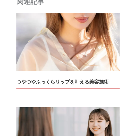
関連記事
o
k
k
つやつやふっくらリップを叶える美容施術