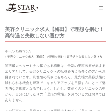
内
Main
容
Men
を
ス
キ
美容クリニック求人【梅田】で理想を掴む！
ッ
高待遇と失敗しない選び方
プ
ホーム
転職コラム
美容クリニック求人【梅田】で理想を掴む！高待遇と失敗しない選び方
関西最大のターミナル駅である梅田は、最新の美容医療が集まる
エリアとして、美容クリニックへの転職を考える多くの方から注
目されています。利便性の高さはもちろん、最先端の美容技術に
触れられる機会も豊富で、キャリアアップを目指す方にとって魅
力的な選択肢となるでしょう。しかし、数多くのクリニックの中
から、自分にぴったりの「理想の職場」を見つけるのは簡単では
ありません。