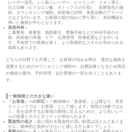
レーザー脱毛、シミ取りレーザー、ピーリング、イオン導入、
注入治療（ヒアルロン酸、ボトックスの介助）、医療脱毛の施
術、カウンセリング補助、術前後の説明、美肌治療のアドバイ
スなどを行います。お客様の肌の悩みに寄り添い、美容機器を
用いた施術が中心となります。
美容外科：
二重整形、鼻整形、脂肪吸引、豊胸手術などの外科手術の介
助、術前後の準備・ケア、点滴管理、医療処置などを行いま
す。手術室での業務が多く、より医療的なスキルが求められる
場面もあります。
どちらの分野でも共通して、お客様の悩みを聞き、適切な施術を
提案するためのカウンセリング補助や、自費診療となるため商品
や施術の案内、予約管理、会計業務の一部を担うこともありま
す。
一般病棟との大きな違い
「お客様」への対応：
一般病棟の「患者様」とは異なり、美容
クリニックでは「お客様」として接します。病気の治療ではな
く、美を追求するお客様の期待に応えるための、より高いレベ
ルの接遇とホスピタリティが求められます。
緊急性の低さ：
命に関わる緊急性の高い処置はほとんどありま
せん。精神的な負担が少ないと感じる方も多いでしょう。
夜勤がない：
多くの美容クリニックは日勤のみで、夜勤があり