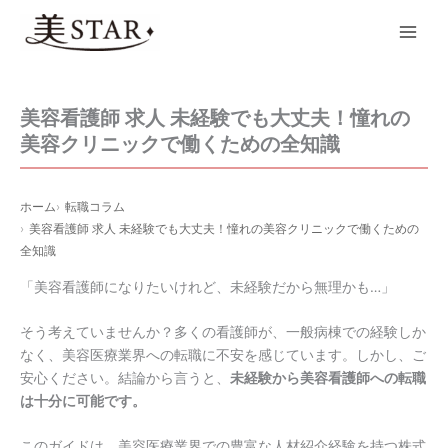
内
Main
容
Men
を
ス
キ
美容看護師 求人 未経験でも大丈夫！憧れの
ッ
美容クリニックで働くための全知識
プ
ホーム
転職コラム
美容看護師 求人 未経験でも大丈夫！憧れの美容クリニックで働くための
全知識
「美容看護師になりたいけれど、未経験だから無理かも…」
そう考えていませんか？多くの看護師が、一般病棟での経験しか
なく、美容医療業界への転職に不安を感じています。しかし、ご
安心ください。結論から言うと、
未経験から美容看護師への転職
は十分に可能です。
このガイドは、美容医療業界での豊富な人材紹介経験を持つ株式