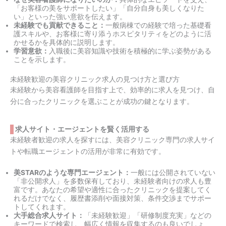
「お客様の美をサポートしたい」「自分自身も美しくなりた
い」といった強い意欲を伝えます。
未経験でも貢献できること：
一般病棟での経験で培った基礎看
護スキルや、お客様に寄り添うホスピタリティをどのように活
かせるかを具体的に説明します。
学習意欲：
入職後に美容知識や技術を積極的に学ぶ姿勢がある
ことを示します。
未経験歓迎の美容クリニック求人の見つけ方と選び方
未経験から美容看護師を目指す上で、効率的に求人を見つけ、自
分に合ったクリニックを選ぶことが成功の鍵となります。
求人サイト・エージェントを賢く活用する
未経験者歓迎の求人を探すには、美容クリニック専門の求人サイ
トや転職エージェントの活用が非常に有効です。
美STARのような専門エージェント：
一般には公開されていない
「非公開求人」を多数保有しており、未経験者向けの求人も豊
富です。あなたの希望や適性に合ったクリニックを提案してく
れるだけでなく、履歴書添削や面接対策、条件交渉までサポー
トしてくれます。
大手総合求人サイト：
「未経験歓迎」「研修制度充実」などの
キーワードで検索し、幅広く情報を収集するのも良いでしょ