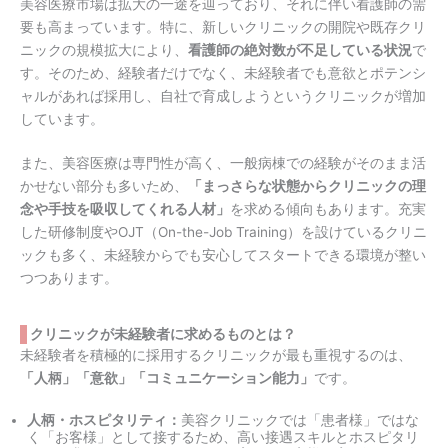
美容医療市場は拡大の一途を辿っており、それに伴い看護師の需
要も高まっています。特に、新しいクリニックの開院や既存クリ
ニックの規模拡大により、
看護師の絶対数が不足している状況
で
す。そのため、経験者だけでなく、未経験者でも意欲とポテンシ
ャルがあれば採用し、自社で育成しようというクリニックが増加
しています。
また、美容医療は専門性が高く、一般病棟での経験がそのまま活
かせない部分も多いため、
「まっさらな状態からクリニックの理
念や手技を吸収してくれる人材」
を求める傾向もあります。充実
した研修制度やOJT（On-the-Job Training）を設けているクリニ
ックも多く、未経験からでも安心してスタートできる環境が整い
つつあります。
クリニックが未経験者に求めるものとは？
未経験者を積極的に採用するクリニックが最も重視するのは、
「人柄」「意欲」「コミュニケーション能力」
です。
人柄・ホスピタリティ：
美容クリニックでは「患者様」ではな
く「お客様」として接するため、高い接遇スキルとホスピタリ