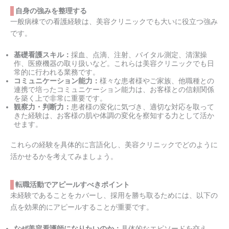
自身の強みを整理する
一般病棟での看護経験は、美容クリニックでも大いに役立つ強み
です。
基礎看護スキル：
採血、点滴、注射、バイタル測定、清潔操
作、医療機器の取り扱いなど。これらは美容クリニックでも日
常的に行われる業務です。
コミュニケーション能力：
様々な患者様やご家族、他職種との
連携で培ったコミュニケーション能力は、お客様との信頼関係
を築く上で非常に重要です。
観察力・判断力：
患者様の変化に気づき、適切な対応を取って
きた経験は、お客様の肌や体調の変化を察知する力として活か
せます。
これらの経験を具体的に言語化し、美容クリニックでどのように
活かせるかを考えてみましょう。
転職活動でアピールすべきポイント
未経験であることをカバーし、採用を勝ち取るためには、以下の
点を効果的にアピールすることが重要です。
なぜ美容看護師になりたいのか：
具体的なエピソードを交え、