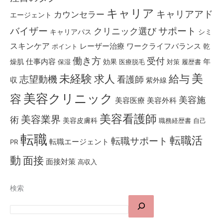
キャリア
キャリアアド
カウンセラー
エージェント
バイザー
クリニック選び
サポート
キャリアパス
シミ
スキンケア
レーザー治療
ワークライフバランス
乾
ポイント
働き方
受付
仕事内容
燥肌
効果
年
保湿
医療脱毛
対策
履歴書
美
未経験
求人
給与
志望動機
看護師
収
紫外線
美容クリニック
容
美容施
美容医療
美容外科
美容看護師
美容業界
術
美容皮膚科
職務経歴書
自己
転職
転職活
転職サポート
転職エージェント
PR
動
面接
面接対策
高収入
検索