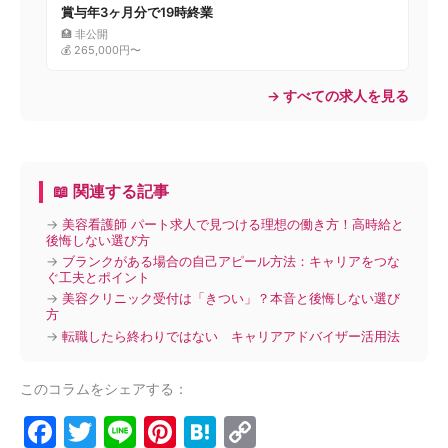
賞与年3ヶ月分で19時終業
🏥 非公開
💰 265,000円〜
→ すべての求人を見る
📖 関連する記事
→
美容看護師 パート求人で見つける理想の働き方！高時給と
後悔しない選び方
→
ブランクがある場合の自己アピール方法：キャリアをつな
ぐ工夫とポイント
→
美容クリニック受付は「きつい」？本音と後悔しない選び
方
→
転職したら終わりではない キャリアアドバイザー活用法
このコラムをシェアする：
F
T
Li
Pi
H
C