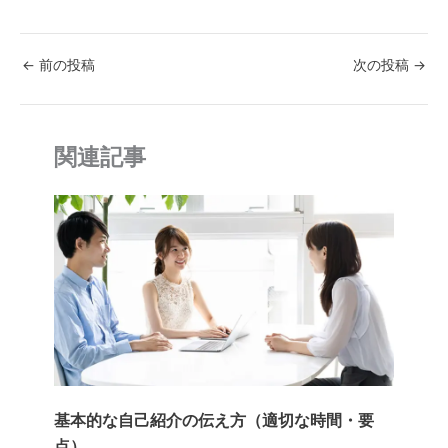
a
w
n
nt
at
o
c
itt
e
er
e
p
←
前の投稿
次の投稿
→
e
er
e
n
y
b
st
a
Li
o
n
関連記事
o
k
k
基本的な自己紹介の伝え方（適切な時間・要
点）