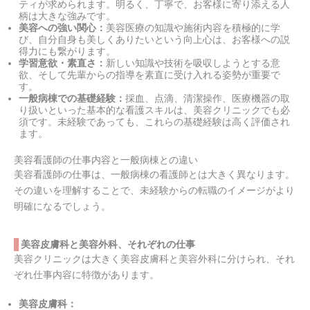
ティが求められます。明るく、丁寧で、お客様に寄り添える人
柄は大きな強みです。
美容への強い関心：
美容医療の知識や施術内容を積極的に学
び、自分自身も美しくありたいという向上心は、お客様への説
得力にも繋がります。
学習意欲・素直さ：
新しい知識や技術を吸収しようとする意
欲、そして先輩からの指導を素直に受け入れる姿勢が重要で
す。
一般病棟での基礎経験：
採血、点滴、清潔操作、医療機器の取
り扱いといった基本的な看護スキルは、美容クリニックでも必
須です。未経験であっても、これらの基礎経験は高く評価され
ます。
美容看護師の仕事内容と一般病棟との違い
美容看護師の仕事は、一般病棟の看護師とは大きく異なります。
その違いを理解することで、未経験からの転職のイメージがより
明確になるでしょう。
美容皮膚科と美容外科、それぞれの仕事
美容クリニックは大きく美容皮膚科と美容外科に分けられ、それ
ぞれ仕事内容に特徴があります。
美容皮膚科：