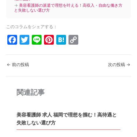
→
美容看護師の派遣で理想を叶える！高収入・自由な働き方
と失敗しない選び方
このコラムをシェアする：
F
T
Li
Pi
H
C
a
w
n
nt
at
o
c
itt
e
er
e
p
←
前の投稿
次の投稿
→
e
er
e
n
y
b
st
a
Li
o
n
関連記事
o
k
k
美容看護師 求人 福岡で理想を掴む！高待遇と
失敗しない選び方