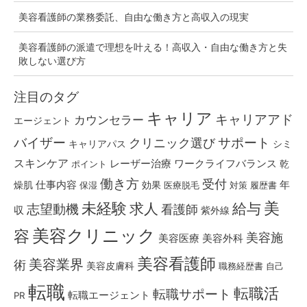
美容看護師の業務委託、自由な働き方と高収入の現実
美容看護師の派遣で理想を叶える！高収入・自由な働き方と失
敗しない選び方
注目のタグ
キャリア
キャリアアド
カウンセラー
エージェント
バイザー
クリニック選び
サポート
キャリアパス
シミ
スキンケア
レーザー治療
ワークライフバランス
乾
ポイント
働き方
受付
仕事内容
燥肌
効果
年
保湿
医療脱毛
対策
履歴書
美
未経験
求人
給与
志望動機
看護師
収
紫外線
美容クリニック
容
美容施
美容医療
美容外科
美容看護師
美容業界
術
美容皮膚科
職務経歴書
自己
転職
転職活
転職サポート
転職エージェント
PR