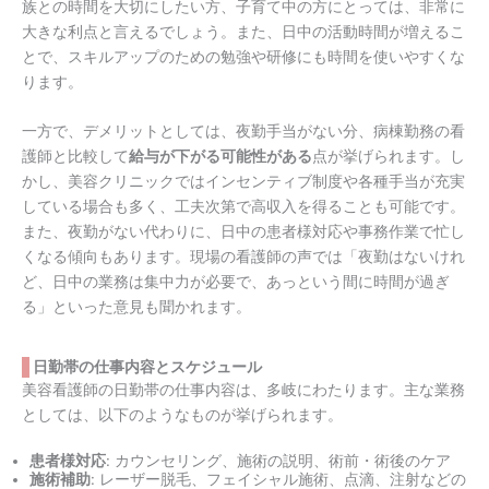
族との時間を大切にしたい方、子育て中の方にとっては、非常に
大きな利点と言えるでしょう。また、日中の活動時間が増えるこ
とで、スキルアップのための勉強や研修にも時間を使いやすくな
ります。
一方で、デメリットとしては、夜勤手当がない分、病棟勤務の看
護師と比較して
給与が下がる可能性がある
点が挙げられます。し
かし、美容クリニックではインセンティブ制度や各種手当が充実
している場合も多く、工夫次第で高収入を得ることも可能です。
また、夜勤がない代わりに、日中の患者様対応や事務作業で忙し
くなる傾向もあります。現場の看護師の声では「夜勤はないけれ
ど、日中の業務は集中力が必要で、あっという間に時間が過ぎ
る」といった意見も聞かれます。
日勤帯の仕事内容とスケジュール
美容看護師の日勤帯の仕事内容は、多岐にわたります。主な業務
としては、以下のようなものが挙げられます。
患者様対応
: カウンセリング、施術の説明、術前・術後のケア
施術補助
: レーザー脱毛、フェイシャル施術、点滴、注射などの