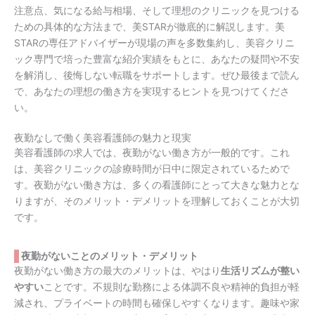
注意点、気になる給与相場、そして理想のクリニックを見つける
ための具体的な方法まで、美STARが徹底的に解説します。美
STARの専任アドバイザーが現場の声を多数集約し、美容クリニ
ック専門で培った豊富な紹介実績をもとに、あなたの疑問や不安
を解消し、後悔しない転職をサポートします。ぜひ最後まで読ん
で、あなたの理想の働き方を実現するヒントを見つけてくださ
い。
夜勤なしで働く美容看護師の魅力と現実
美容看護師の求人では、夜勤がない働き方が一般的です。これ
は、美容クリニックの診療時間が日中に限定されているためで
す。夜勤がない働き方は、多くの看護師にとって大きな魅力とな
りますが、そのメリット・デメリットを理解しておくことが大切
です。
夜勤がないことのメリット・デメリット
夜勤がない働き方の最大のメリットは、やはり
生活リズムが整い
やすい
ことです。不規則な勤務による体調不良や精神的負担が軽
減され、プライベートの時間も確保しやすくなります。趣味や家