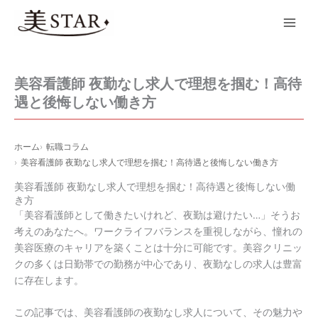
内
Main
容
Men
を
ス
キ
美容看護師 夜勤なし求人で理想を掴む！高待
ッ
遇と後悔しない働き方
プ
ホーム
転職コラム
美容看護師 夜勤なし求人で理想を掴む！高待遇と後悔しない働き方
美容看護師 夜勤なし求人で理想を掴む！高待遇と後悔しない働
き方
「美容看護師として働きたいけれど、夜勤は避けたい…」そうお
考えのあなたへ。ワークライフバランスを重視しながら、憧れの
美容医療のキャリアを築くことは十分に可能です。美容クリニッ
クの多くは日勤帯での勤務が中心であり、夜勤なしの求人は豊富
に存在します。
この記事では、美容看護師の夜勤なし求人について、その魅力や