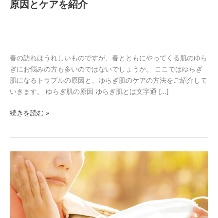
原因とケアを紹介
の？
肌
ト
ラ
ブ
春の訪れはうれしいものですが、春とともにやってくる肌のゆら
ル
ぎにお悩みの方も多いのではないでしょうか。 ここではゆらぎ
の
肌になるトラブルの原因と、ゆらぎ肌のケアの方法をご紹介して
原
いきます。 ゆらぎ肌の原因 ゆらぎ肌とは文字通 […]
因
と
続きを読む »
ケ
ア
を
紹
秋
介
冬
の
乾
燥
と