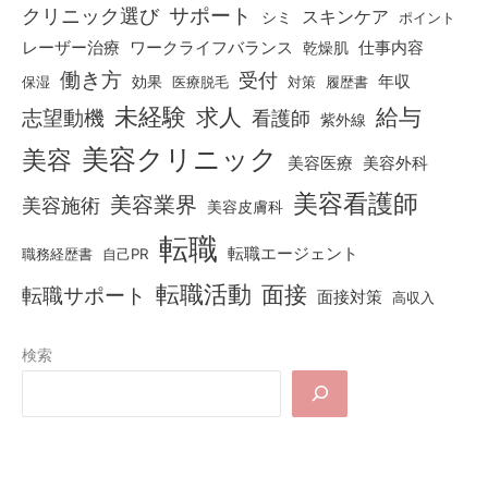
クリニック選び
サポート
スキンケア
シミ
ポイント
仕事内容
レーザー治療
ワークライフバランス
乾燥肌
働き方
受付
効果
年収
保湿
医療脱毛
対策
履歴書
未経験
求人
給与
志望動機
看護師
紫外線
美容クリニック
美容
美容医療
美容外科
美容看護師
美容業界
美容施術
美容皮膚科
転職
転職エージェント
職務経歴書
自己PR
転職活動
面接
転職サポート
面接対策
高収入
検索