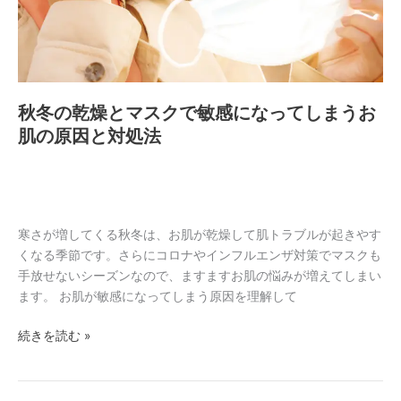
マ
ス
ク
で
敏
秋冬の乾燥とマスクで敏感になってしまうお
感
肌の原因と対処法
に
な
っ
て
し
寒さが増してくる秋冬は、お肌が乾燥して肌トラブルが起きやす
ま
くなる季節です。さらにコロナやインフルエンザ対策でマスクも
う
手放せないシーズンなので、ますますお肌の悩みが増えてしまい
お
ます。 お肌が敏感になってしまう原因を理解して
肌
の
続きを読む »
原
因
と
対