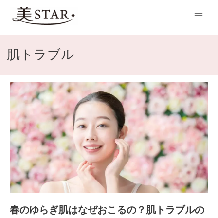
内
Main
容
Men
を
ス
キ
肌トラブル
ッ
プ
春
の
ゆ
ら
ぎ
肌
は
な
ぜ
お
こ
春のゆらぎ肌はなぜおこるの？肌トラブルの
る