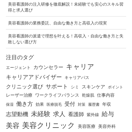
美容看護師の注入研修を徹底解説！未経験でも安心のスキル習
得と求人選び
美容看護師の業務委託、自由な働き方と高収入の現実
美容看護師の派遣で理想を叶える！高収入・自由な働き方と失
敗しない選び方
注目のタグ
キャリア
カウンセラー
エージェント
キャリアアドバイザー
キャリアパス
クリニック選び
サポート
スキンケア
シミ
ポイント
仕事内容
レーザー治療
ワークライフバランス
乾燥肌
働き方
受付
効果
年収
保湿
医療脱毛
対策
履歴書
未経験
求人
給与
志望動機
看護師
紫外線
美容クリニック
美容
美容医療
美容外科