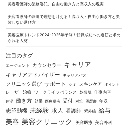
美容看護師の業務委託、自由な働き方と高収入の現実
美容看護師の派遣で理想を叶える！高収入・自由な働き方と失
敗しない選び方
美容医療トレンド2024-2025年予測！転職成功への道筋と求め
られる人材
注目のタグ
キャリア
カウンセラー
エージェント
キャリアアドバイザー
キャリアパス
クリニック選び
サポート
スキンケア
シミ
ポイント
仕事内容
レーザー治療
ワークライフバランス
乾燥肌
働き方
受付
効果
年収
保湿
医療脱毛
対策
履歴書
未経験
求人
給与
志望動機
看護師
紫外線
美容クリニック
美容
美容医療
美容外科