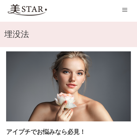
内
Main
容
Men
を
ス
キ
埋没法
ッ
プ
ア
イ
プ
チ
で
お
悩
み
な
ら
必
アイプチでお悩みなら必見！
見！