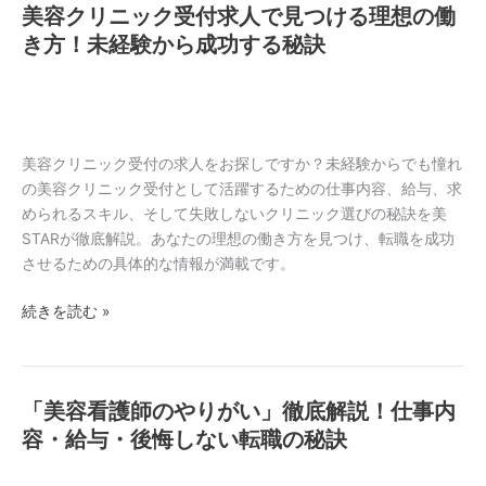
美容クリニック受付求人で見つける理想の働
美
い
訣
容
き方！未経験から成功する秘訣
を
ク
徹
リ
底
ニ
比
ッ
較！
ク
美容クリニック受付の求人をお探しですか？未経験からでも憧れ
後
受
の美容クリニック受付として活躍するための仕事内容、給与、求
悔
付
められるスキル、そして失敗しないクリニック選びの秘訣を美
し
求
STARが徹底解説。あなたの理想の働き方を見つけ、転職を成功
な
人
させるための具体的な情報が満載です。
い
で
転
続きを読む »
見
職
つ
の
け
秘
る
訣
「美容看護師のやりがい」徹底解説！仕事内
「美
理
容
容・給与・後悔しない転職の秘訣
想
看
の
護