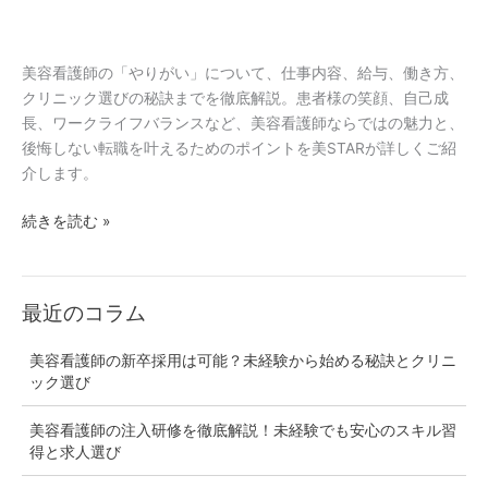
働
師
き
の
方！
や
美容看護師の「やりがい」について、仕事内容、給与、働き方、
未
り
クリニック選びの秘訣までを徹底解説。患者様の笑顔、自己成
経
が
長、ワークライフバランスなど、美容看護師ならではの魅力と、
験
い」
後悔しない転職を叶えるためのポイントを美STARが詳しくご紹
か
徹
介します。
ら
底
成
続きを読む »
解
功
説！
す
仕
る
事
秘
最近のコラム
内
訣
容・
美容看護師の新卒採用は可能？未経験から始める秘訣とクリニ
給
ック選び
与・
後
美容看護師の注入研修を徹底解説！未経験でも安心のスキル習
悔
得と求人選び
し