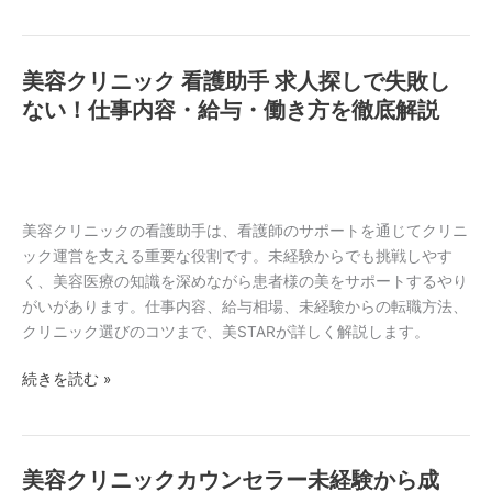
内
容
を
美容クリニック 看護助手 求人探しで失敗し
美
徹
容
ない！仕事内容・給与・働き方を徹底解説
底
ク
解
リ
説！
ニ
未
ッ
経
ク
美容クリニックの看護助手は、看護師のサポートを通じてクリニ
験
看
ック運営を支える重要な役割です。未経験からでも挑戦しやす
か
護
く、美容医療の知識を深めながら患者様の美をサポートするやり
ら
助
がいがあります。仕事内容、給与相場、未経験からの転職方法、
理
手
クリニック選びのコツまで、美STARが詳しく解説します。
想
求
の
続きを読む »
人
キ
探
ャ
し
リ
で
ア
美容クリニックカウンセラー未経験から成
美
失
を