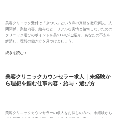
リ
事
ニ
内
ッ
容・
ク
美容クリニック受付は「きつい」という声の真相を徹底解説。人
給
受
間関係、業務内容、給与など、リアルな実情と後悔しないための
与・
付
クリニック選びのポイントを美STARがご紹介。あなたの不安を
求
は
解消し、理想の働き方を見つけましょう。
人
「き
選
続きを読む »
つ
び
い」？
の
本
全
音
知
美容クリニックカウンセラー求人｜未経験か
美
と
識
容
ら理想を掴む仕事内容・給与・選び方
後
ク
悔
リ
し
ニ
な
ッ
い
ク
美容クリニックカウンセラーの求人をお探しの方へ。未経験から
選