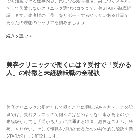
カ
でも活躍できる仕事内容、気になる給与相場、身につくスキル、
び
ウ
そして失敗しないクリニック選びのコツまで、美STARが徹底解
方
ン
説します。患者様の「美」をサポートするやりがいある仕事で、
セ
あなたの理想のキャリアを掴みましょう。
ラ
続きを読む »
ー
求
人
｜
美容クリニックで働くには？受付で「受かる
美
未
容
人」の特徴と未経験転職の全秘訣
経
ク
験
リ
か
ニ
ら
ッ
理
ク
美容クリニックの受付として働くことに興味がある方へ。この記
想
で
事では、美容クリニックで働くにはどのような仕事があるのか、
を
働
未経験からでも「受かる人」に共通する特徴、必要なスキル、給
掴
く
与、やりがい、そして転職を成功させるための具体的な秘訣を美
む
に
STARが詳しく解説します。
仕