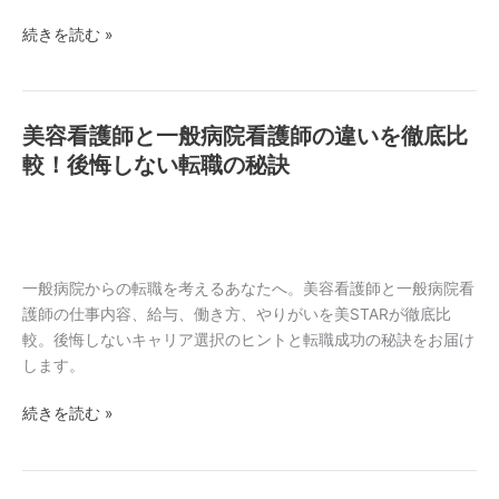
は？
事
続きを読む »
受
内
付
容・
で
給
「受
与・
美容看護師と一般病院看護師の違いを徹底比
美
か
選
容
較！後悔しない転職の秘訣
る
び
看
人」
方
護
の
師
特
と
徴
一
一般病院からの転職を考えるあなたへ。美容看護師と一般病院看
と
般
護師の仕事内容、給与、働き方、やりがいを美STARが徹底比
未
病
較。後悔しないキャリア選択のヒントと転職成功の秘訣をお届け
経
院
します。
験
看
転
続きを読む »
護
職
師
の
の
全
違
秘