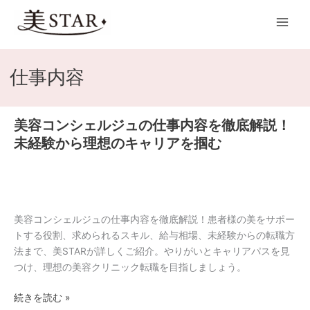
内
Main
容
Men
を
ス
キ
仕事内容
ッ
プ
美容コンシェルジュの仕事内容を徹底解説！
美
容
未経験から理想のキャリアを掴む
コ
ン
シ
ェ
ル
美容コンシェルジュの仕事内容を徹底解説！患者様の美をサポー
ジ
トする役割、求められるスキル、給与相場、未経験からの転職方
ュ
法まで、美STARが詳しくご紹介。やりがいとキャリアパスを見
の
つけ、理想の美容クリニック転職を目指しましょう。
仕
続きを読む »
事