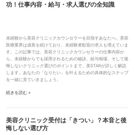
容
功！仕事内容・給与・求人選びの全知識
敗
掴
ク
し
む
リ
な
ニ
い！
ッ
仕
ク
未経験から美容クリニックカウンセラーを目指すあなたへ。美容
事
カ
医療業界は成長を続けており、未経験者歓迎の求人も増えていま
内
ウ
す。この記事では、美容クリニックカウンセラーの仕事内容か
容・
ン
ら、未経験からでも採用されるための秘訣、給与相場、そして後
給
セ
悔しないクリニック選びのポイントまで、美STARが詳しく解説
与・
ラ
します。あなたの「なりたい」を叶えるための具体的なステップ
働
ー
を一緒に見ていきましょう。
き
未
方
続きを読む »
経
を
験
徹
か
底
ら
解
美容クリニック受付は「きつい」？本音と後
美
成
説
容
悔しない選び方
功！
ク
仕