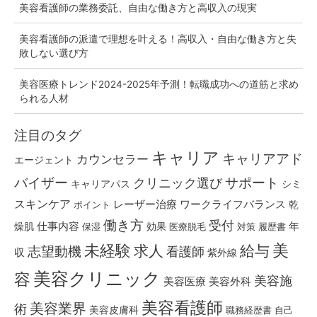
な
美容看護師の業務委託、自由な働き方と高収入の現実
い
転
美容看護師の派遣で理想を叶える！高収入・自由な働き方と失
敗しない選び方
職
の
美容医療トレンド2024-2025年予測！転職成功への道筋と求め
秘
られる人材
訣
注目のタグ
キャリア
キャリアアド
カウンセラー
エージェント
バイザー
クリニック選び
サポート
キャリアパス
シミ
スキンケア
レーザー治療
ワークライフバランス
乾
ポイント
働き方
受付
仕事内容
燥肌
効果
年
保湿
医療脱毛
対策
履歴書
美
未経験
求人
給与
志望動機
看護師
収
紫外線
美容クリニック
容
美容施
美容医療
美容外科
美容看護師
美容業界
術
美容皮膚科
職務経歴書
自己