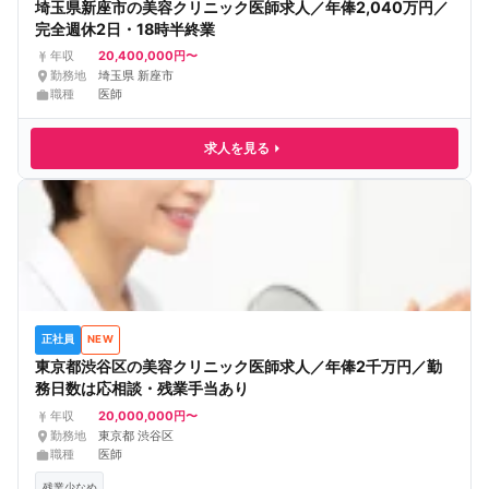
埼玉県新座市の美容クリニック医師求人／年俸2,040万円／
完全週休2日・18時半終業
20,400,000円〜
年収
勤務地
埼玉県 新座市
職種
医師
求人を見る
正社員
NEW
東京都渋谷区の美容クリニック医師求人／年俸2千万円／勤
務日数は応相談・残業手当あり
20,000,000円〜
年収
勤務地
東京都 渋谷区
職種
医師
残業少なめ