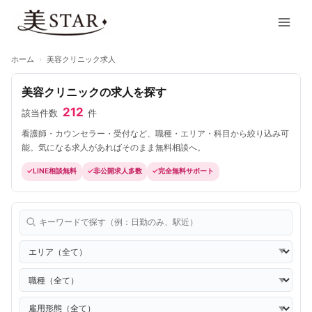
内
Main
容
Men
を
ス
ホーム
›
美容クリニック求人
キ
ッ
美容クリニックの求人を探す
プ
212
該当件数
件
看護師・カウンセラー・受付など、職種・エリア・科目から絞り込み可
能。気になる求人があればそのまま無料相談へ。
LINE相談無料
非公開求人多数
完全無料サポート