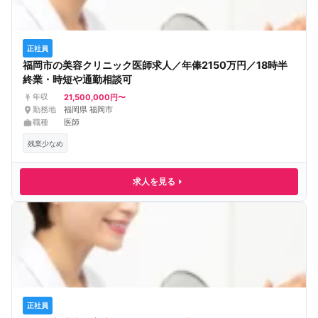
正社員
福岡市の美容クリニック医師求人／年俸2150万円／18時半
終業・時短や通勤相談可
21,500,000円〜
年収
勤務地
福岡県 福岡市
職種
医師
残業少なめ
求人を見る
正社員