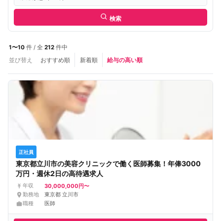
検索
1〜10
件 / 全
212
件中
並び替え
おすすめ順
新着順
給与の高い順
正社員
東京都立川市の美容クリニックで働く医師募集！年俸3000
万円・週休2日の高待遇求人
30,000,000円〜
年収
勤務地
東京都 立川市
職種
医師