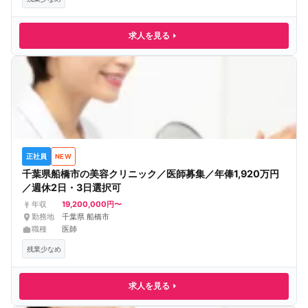
求人を見る
正社員
NEW
千葉県船橋市の美容クリニック／医師募集／年俸1,920万円
／週休2日・3日選択可
19,200,000円〜
年収
勤務地
千葉県 船橋市
職種
医師
残業少なめ
求人を見る