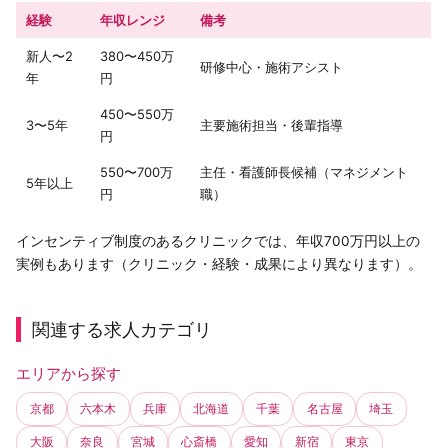
経験
年収レンジ
備考
新人〜2
380〜450万
研修中心・施術アシスト
年
円
450〜550万
3〜5年
主要施術担当・後輩指導
円
550〜700万
主任・看護師長候補（マネジメント
5年以上
円
職）
インセンティブ制度のあるクリニックでは、年収700万円以上の
実例もあります（クリニック・経験・成果により異なります）。
関連する求人カテゴリ
エリアから探す
京都
六本木
兵庫
北海道
千葉
名古屋
埼玉
大阪
奈良
宮城
心斎橋
愛知
新宿
東京