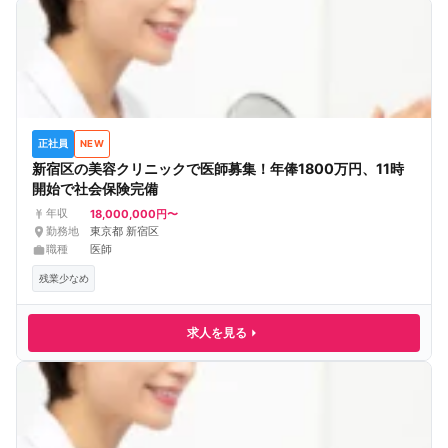
正社員
NEW
新宿区の美容クリニックで医師募集！年俸1800万円、11時
開始で社会保険完備
18,000,000円〜
年収
勤務地
東京都 新宿区
職種
医師
残業少なめ
求人を見る