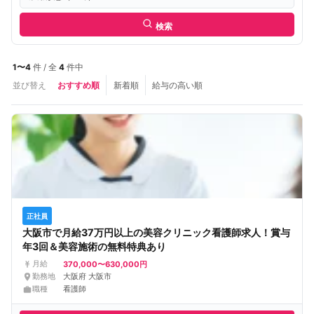
検索
1〜4
件 / 全
4
件中
並び替え
おすすめ順
新着順
給与の高い順
正社員
大阪市で月給37万円以上の美容クリニック看護師求人！賞与
年3回＆美容施術の無料特典あり
370,000〜630,000円
月給
勤務地
大阪府 大阪市
職種
看護師