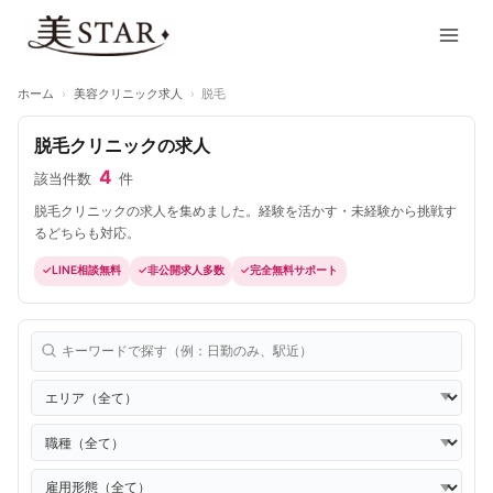
内
Main
容
Men
を
ス
ホーム
›
美容クリニック求人
›
脱毛
キ
ッ
脱毛クリニックの求人
プ
4
該当件数
件
脱毛クリニックの求人を集めました。経験を活かす・未経験から挑戦す
るどちらも対応。
LINE相談無料
非公開求人多数
完全無料サポート