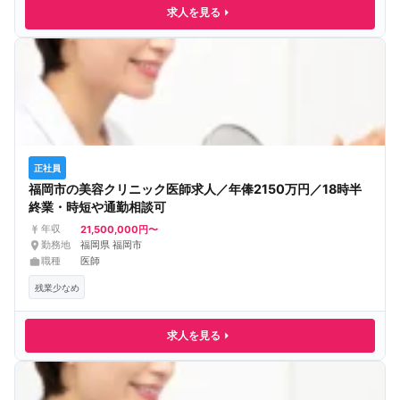
求人を見る
正社員
福岡市の美容クリニック医師求人／年俸2150万円／18時半
終業・時短や通勤相談可
21,500,000円〜
年収
勤務地
福岡県 福岡市
職種
医師
残業少なめ
求人を見る