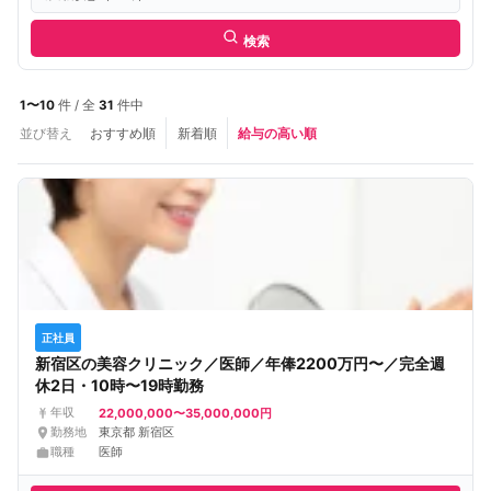
検索
1〜10
件 / 全
31
件中
並び替え
おすすめ順
新着順
給与の高い順
正社員
新宿区の美容クリニック／医師／年俸2200万円〜／完全週
休2日・10時〜19時勤務
22,000,000〜35,000,000円
年収
勤務地
東京都 新宿区
職種
医師