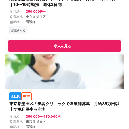
｜10〜19時勤務・週休2日制
350,000円〜
月給
勤務地
東京都 新宿区
職種
看護師
残業少なめ
求人を見る
正社員
NEW
東京都墨田区の美容クリニックで看護師募集！月給35万円以
上で福利厚生も充実
350,000〜450,000円
月給
勤務地
東京都 墨田区
職種
看護師