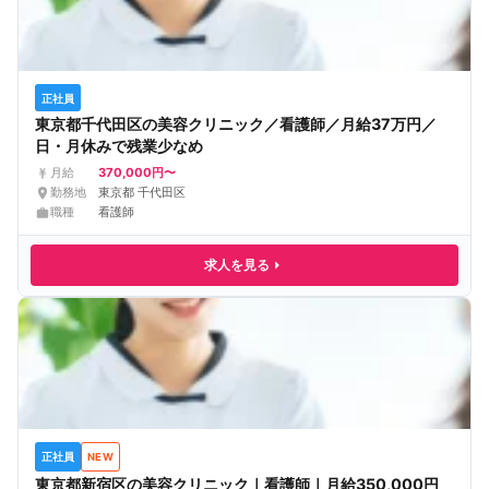
正社員
東京都千代田区の美容クリニック／看護師／月給37万円／
日・月休みで残業少なめ
370,000円〜
月給
勤務地
東京都 千代田区
職種
看護師
求人を見る
正社員
NEW
東京都新宿区の美容クリニック｜看護師｜月給350,000円