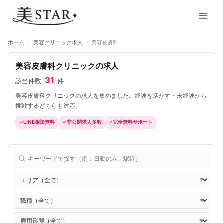
内
Main
容
Men
を
ス
ホーム
›
美容クリニック求人
›
美容皮膚科
キ
ッ
美容皮膚科クリニックの求人
プ
31
該当件数
件
美容皮膚科クリニックの求人を集めました。経験を活かす・未経験から
挑戦するどちらも対応。
LINE相談無料
非公開求人多数
完全無料サポート