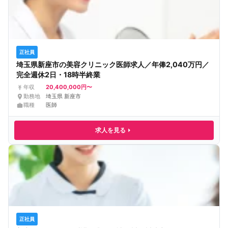
正社員
埼玉県新座市の美容クリニック医師求人／年俸2,040万円／
完全週休2日・18時半終業
20,400,000円〜
年収
勤務地
埼玉県 新座市
職種
医師
求人を見る
正社員