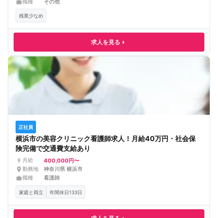
職種
その他
残業少なめ
求人を見る
正社員
横浜市の美容クリニック看護師求人！月給40万円・社会保
険完備で交通費支給あり
400,000円〜
月給
勤務地
神奈川県 横浜市
職種
看護師
家庭と両立
年間休日133日