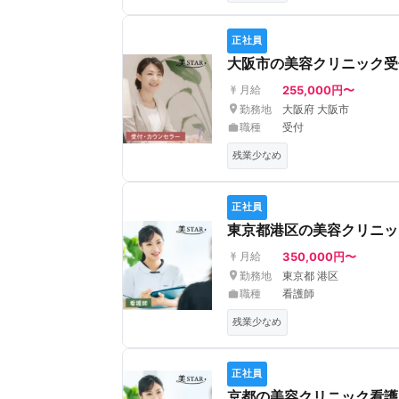
正社員
大阪市の美容クリニック受
255,000円〜
月給
勤務地
大阪府 大阪市
職種
受付
残業少なめ
正社員
東京都港区の美容クリニッ
350,000円〜
月給
勤務地
東京都 港区
職種
看護師
残業少なめ
正社員
京都の美容クリニック看護