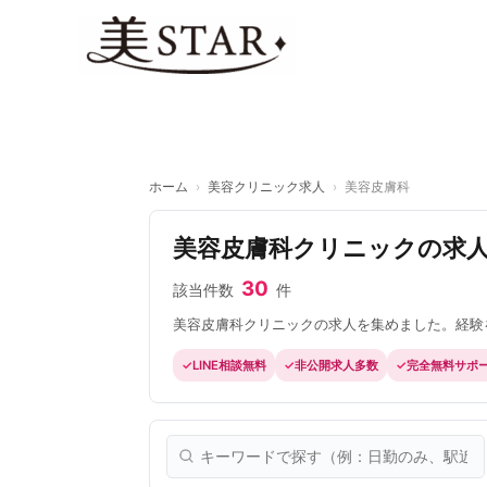
内
容
を
ス
キ
ッ
プ
ホーム
›
美容クリニック求人
›
美容皮膚科
美容皮膚科クリニックの求
30
該当件数
件
美容皮膚科クリニックの求人を集めました。経験
LINE相談無料
非公開求人多数
完全無料サポ