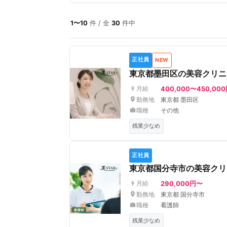
1〜10
件 / 全
30
件中
正社員
NEW
東京都墨田区の美容クリニ
400,000〜450,00
月給
勤務地
東京都 墨田区
職種
その他
残業少なめ
正社員
東京都国分寺市の美容クリ
290,000円〜
月給
勤務地
東京都 国分寺市
職種
看護師
残業少なめ