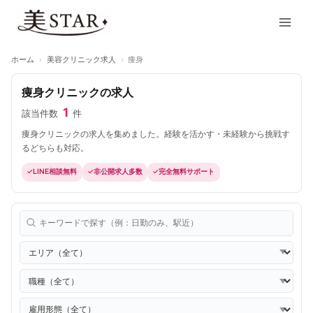
内
Main
容
Men
を
ス
ホーム
›
美容クリニック求人
›
痩身
キ
ッ
痩身クリニックの求人
プ
1
該当件数
件
痩身クリニックの求人を集めました。経験を活かす・未経験から挑戦す
るどちらも対応。
LINE相談無料
非公開求人多数
完全無料サポート