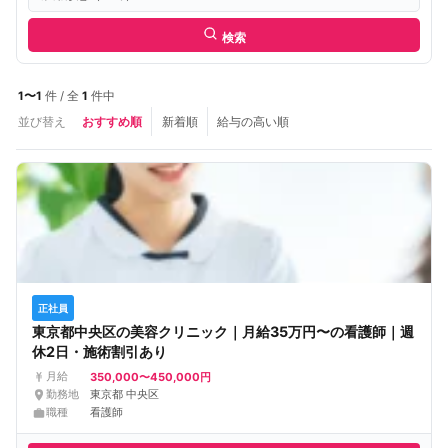
検索
1〜1
件 / 全
1
件中
並び替え
おすすめ順
新着順
給与の高い順
正社員
東京都中央区の美容クリニック｜月給35万円〜の看護師｜週
休2日・施術割引あり
350,000〜450,000円
月給
勤務地
東京都 中央区
職種
看護師