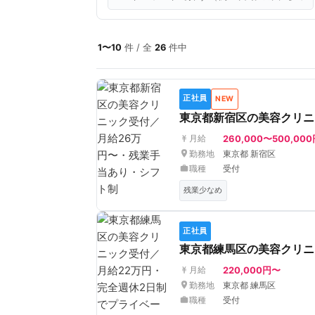
1〜10
件 / 全
26
件中
正社員
NEW
東京都新宿区の美容クリニ
260,000〜500,00
月給
勤務地
東京都 新宿区
職種
受付
残業少なめ
正社員
東京都練馬区の美容クリニ
220,000円〜
月給
勤務地
東京都 練馬区
職種
受付