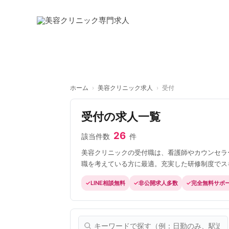
内
容
を
ス
キ
ッ
プ
ホーム
›
美容クリニック求人
›
受付
受付の求人一覧
26
該当件数
件
美容クリニックの受付職は、看護師やカウンセラ
職を考えている方に最適。充実した研修制度でス
LINE相談無料
非公開求人多数
完全無料サポ