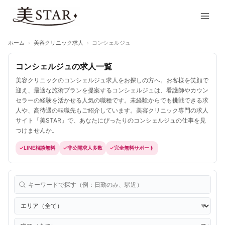
内
Main
容
Men
を
ス
ホーム
›
美容クリニック求人
›
コンシェルジュ
キ
ッ
コンシェルジュの求人一覧
プ
美容クリニックのコンシェルジュ求人をお探しの方へ。お客様を笑顔で
迎え、最適な施術プランを提案するコンシェルジュは、看護師やカウン
セラーの経験を活かせる人気の職種です。未経験からでも挑戦できる求
人や、高待遇の転職先もご紹介しています。美容クリニック専門の求人
サイト「美STAR」で、あなたにぴったりのコンシェルジュの仕事を見
つけませんか。
LINE相談無料
非公開求人多数
完全無料サポート