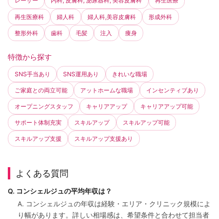
レーザー
内科, 皮膚科, 泌尿器科, 美容皮膚科
再生医療
再生医療科
婦人科
婦人科,美容皮膚科
形成外科
整形外科
歯科
毛髪
注入
痩身
特徴から探す
SNS手当あり
SNS運用あり
きれいな職場
ご家庭との両立可能
アットホームな職場
インセンティブあり
オープニングスタッフ
キャリアアップ
キャリアアップ可能
サポート体制充実
スキルアップ
スキルアップ可能
スキルアップ支援
スキルアップ支援あり
よくある質問
Q. コンシェルジュの平均年収は？
A. コンシェルジュの年収は経験・エリア・クリニック規模によ
り幅があります。詳しい相場感は、希望条件と合わせて担当者