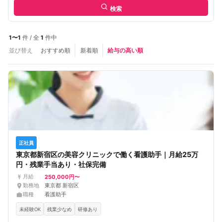
検索
1〜1
件 / 全
1
件中
並び替え
おすすめ順
新着順
給与の高い順
正社員
東京都新宿区の美容クリニックで働く看護助手｜月給25万
円・残業手当あり・社保完備
250,000円〜
月給
勤務地
東京都 新宿区
職種
看護助手
未経験OK
残業少なめ
研修あり