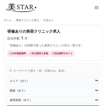
内
Main
容
Men
を
ス
ホーム
›
美容クリニック求人
›
研修あり
キ
ッ
研修ありの美容クリニック求人
プ
1
該当件数
件
「研修あり」の特徴で絞った美容クリニック求人一覧です。
LINE相談無料
非公開求人多数
完全無料サポート