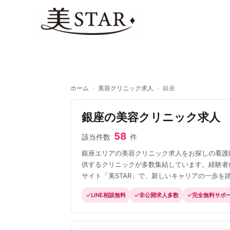
内
容
を
ス
キ
ッ
プ
ホーム
›
美容クリニック求人
›
銀座
銀座の美容クリニック求人
58
該当件数
件
銀座エリアの美容クリニック求人をお探しの看護
供するクリニックが多数集結しています。経験者
サイト「美STAR」で、新しいキャリアの一歩を
LINE相談無料
非公開求人多数
完全無料サポ