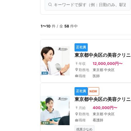
1〜10
件 / 全
58
件中
正社員
東京都中央区の美容クリニッ
12,000,000円〜
年収
勤務地
東京都 中央区
職種
医師
正社員
NEW
東京都中央区の美容クリニ
400,000円〜
月給
勤務地
東京都 中央区
職種
看護師
残業少なめ