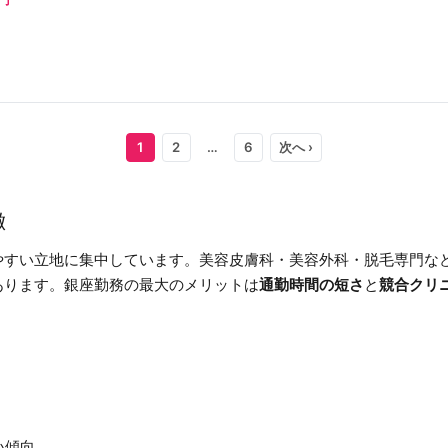
1
2
…
6
次へ ›
徴
やすい立地に集中しています。美容皮膚科・美容外科・脱毛専門な
あります。銀座勤務の最大のメリットは
通勤時間の短さ
と
競合クリ
い傾向