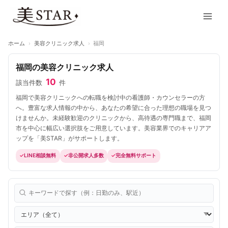
内
Main
容
Men
を
ス
ホーム
›
美容クリニック求人
›
福岡
キ
ッ
福岡の美容クリニック求人
プ
10
該当件数
件
福岡で美容クリニックへの転職を検討中の看護師・カウンセラーの方
へ。豊富な求人情報の中から、あなたの希望に合った理想の職場を見つ
けませんか。未経験歓迎のクリニックから、高待遇の専門職まで、福岡
市を中心に幅広い選択肢をご用意しています。美容業界でのキャリアア
ップを「美STAR」がサポートします。
LINE相談無料
非公開求人多数
完全無料サポート