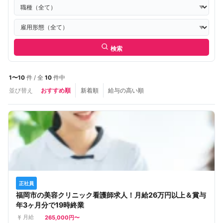
検索
1〜10
件 / 全
10
件中
並び替え
おすすめ順
新着順
給与の高い順
正社員
福岡市の美容クリニック看護師求人！月給26万円以上＆賞与
年3ヶ月分で19時終業
265,000円〜
月給