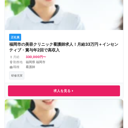
正社員
福岡市の美容クリニック看護師求人！月給33万円＋インセン
ティブ・賞与年2回で高収入
330,000円〜
月給
勤務地
福岡県 福岡市
職種
看護師
研修充実
求人を見る