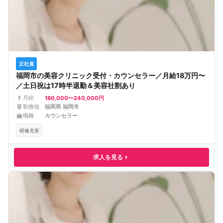
正社員
福岡市の美容クリニック受付・カウンセラー／月給18万円〜
／土日祝は17時半退勤＆美容社割あり
180,000〜240,000円
月給
勤務地
福岡県 福岡市
職種
カウンセラー
研修充実
求人を見る