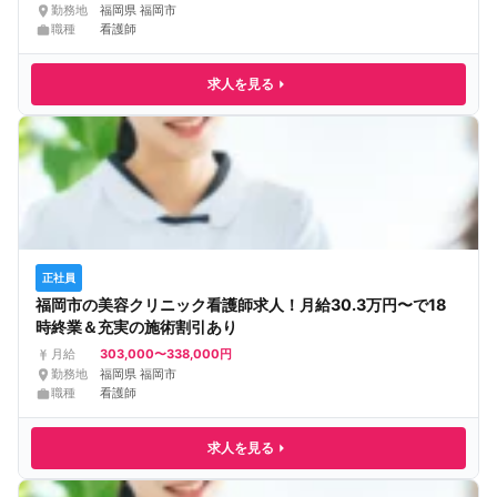
勤務地
福岡県 福岡市
職種
看護師
求人を見る
正社員
福岡市の美容クリニック看護師求人！月給30.3万円〜で18
時終業＆充実の施術割引あり
303,000〜338,000円
月給
勤務地
福岡県 福岡市
職種
看護師
求人を見る