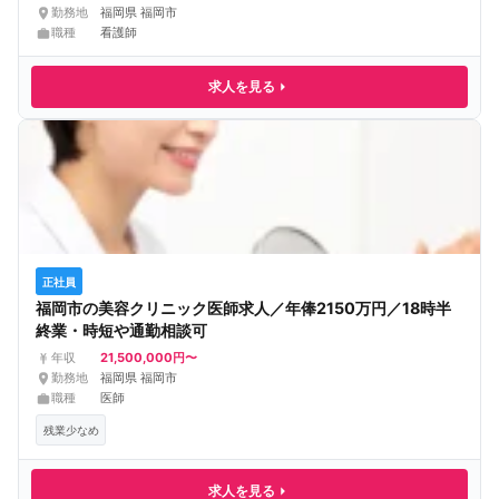
勤務地
福岡県 福岡市
職種
看護師
求人を見る
正社員
福岡市の美容クリニック医師求人／年俸2150万円／18時半
終業・時短や通勤相談可
21,500,000円〜
年収
勤務地
福岡県 福岡市
職種
医師
残業少なめ
求人を見る