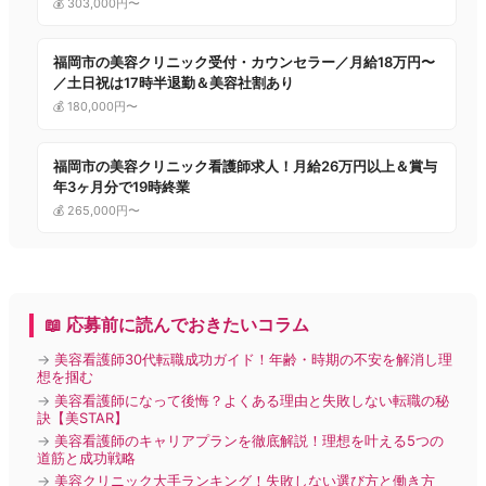
💰 303,000円〜
福岡市の美容クリニック受付・カウンセラー／月給18万円〜
／土日祝は17時半退勤＆美容社割あり
💰 180,000円〜
福岡市の美容クリニック看護師求人！月給26万円以上＆賞与
年3ヶ月分で19時終業
💰 265,000円〜
📖 応募前に読んでおきたいコラム
→
美容看護師30代転職成功ガイド！年齢・時期の不安を解消し理
想を掴む
→
美容看護師になって後悔？よくある理由と失敗しない転職の秘
訣【美STAR】
→
美容看護師のキャリアプランを徹底解説！理想を叶える5つの
道筋と成功戦略
→
美容クリニック大手ランキング！失敗しない選び方と働き方