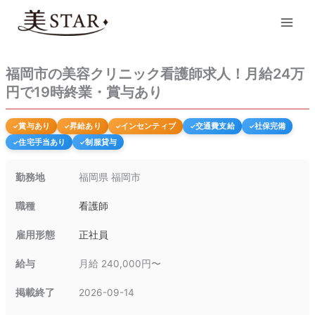
内
Main
容
Men
を
ス
キ
福岡市の美容クリニック看護師求人！月給24万
ッ
円で19時終業・賞与あり
プ
賞与あり
昇給あり
インセンティブ
交通費支給
社保完備
住宅手当あり
制服貸与
勤務地
福岡県 福岡市
職種
看護師
雇用形態
正社員
給与
月給 240,000円〜
掲載終了
2026-09-14