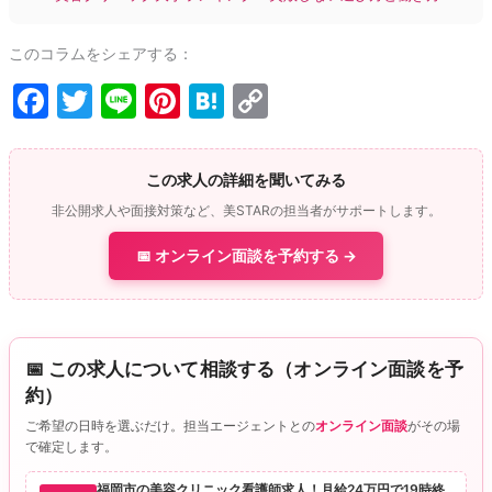
このコラムをシェアする：
F
T
Li
Pi
H
C
a
w
n
nt
at
o
c
itt
e
er
e
p
この求人の詳細を聞いてみる
e
er
e
n
y
非公開求人や面接対策など、美STARの担当者がサポートします。
b
st
a
Li
📅 オンライン面談を予約する →
o
n
o
k
k
📅 この求人について相談する（オンライン面談を予
約）
ご希望の日時を選ぶだけ。担当エージェントとの
オンライン面談
がその場
で確定します。
福岡市の美容クリニック看護師求人！月給24万円で19時終