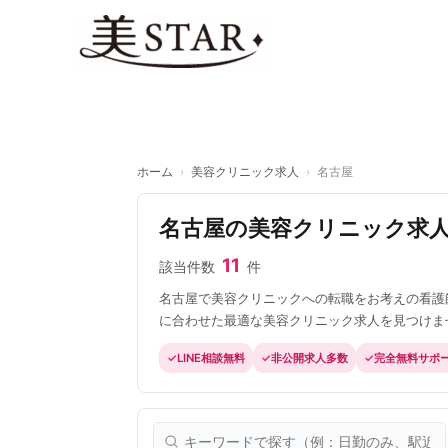
内
容
を
ス
キ
ッ
プ
ホーム
›
美容クリニック求人
›
名古屋
名古屋の美容クリニック求
11
該当件数
件
名古屋で美容クリニックへの転職をお考えの看護
に合わせた最適な美容クリニック求人を見つけま
LINE相談無料
非公開求人多数
完全無料サポ