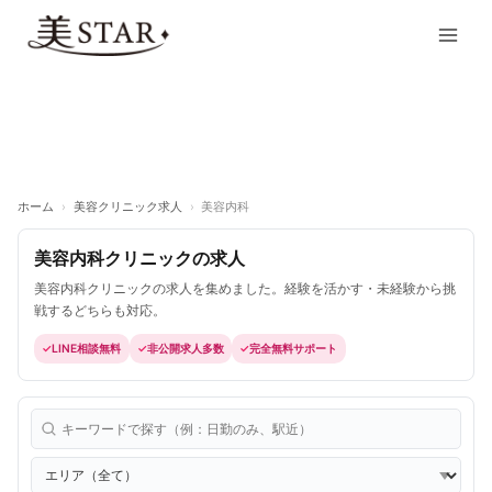
内
Main
容
Men
を
ス
キ
ッ
プ
ホーム
›
美容クリニック求人
›
美容内科
美容内科クリニックの求人
美容内科クリニックの求人を集めました。経験を活かす・未経験から挑
戦するどちらも対応。
LINE相談無料
非公開求人多数
完全無料サポート