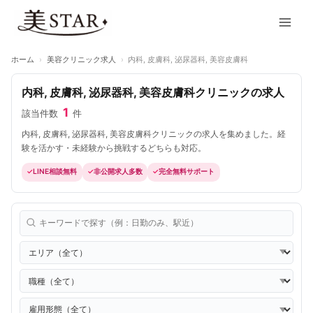
内
Main
容
Men
を
ス
ホーム
›
美容クリニック求人
›
内科, 皮膚科, 泌尿器科, 美容皮膚科
キ
ッ
内科, 皮膚科, 泌尿器科, 美容皮膚科クリニックの求人
プ
1
該当件数
件
内科, 皮膚科, 泌尿器科, 美容皮膚科クリニックの求人を集めました。経
験を活かす・未経験から挑戦するどちらも対応。
LINE相談無料
非公開求人多数
完全無料サポート