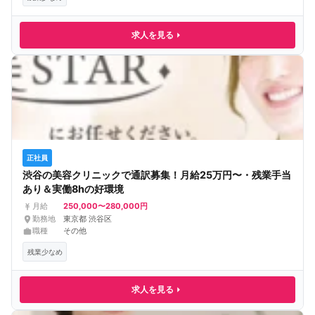
求人を見る
正社員
渋谷の美容クリニックで通訳募集！月給25万円〜・残業手当
あり＆実働8hの好環境
250,000〜280,000円
月給
勤務地
東京都 渋谷区
職種
その他
残業少なめ
求人を見る