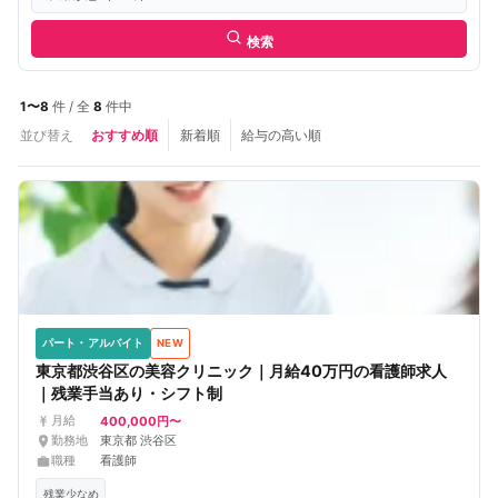
検索
1〜8
件 / 全
8
件中
並び替え
おすすめ順
新着順
給与の高い順
パート・アルバイト
NEW
東京都渋谷区の美容クリニック｜月給40万円の看護師求人
｜残業手当あり・シフト制
400,000円〜
月給
勤務地
東京都 渋谷区
職種
看護師
残業少なめ