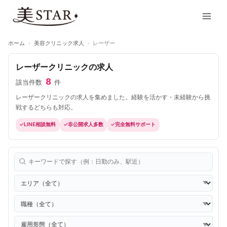
内
Main
容
Men
を
ス
ホーム
›
美容クリニック求人
›
レーザー
キ
ッ
レーザークリニックの求人
プ
8
該当件数
件
レーザークリニックの求人を集めました。経験を活かす・未経験から挑
戦するどちらも対応。
LINE相談無料
非公開求人多数
完全無料サポート