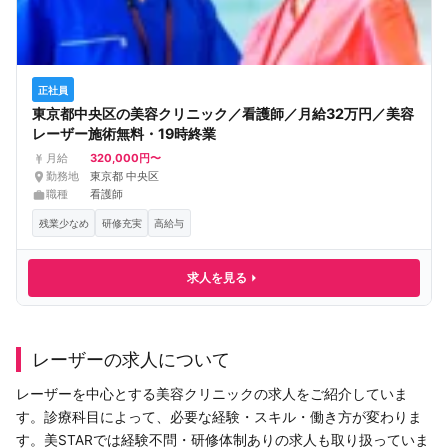
正社員
東京都中央区の美容クリニック／看護師／月給32万円／美容
レーザー施術無料・19時終業
320,000円〜
月給
勤務地
東京都 中央区
職種
看護師
残業少なめ
研修充実
高給与
求人を見る
レーザーの求人について
レーザーを中心とする美容クリニックの求人をご紹介していま
す。診療科目によって、必要な経験・スキル・働き方が変わりま
す。美STARでは経験不問・研修体制ありの求人も取り扱っていま