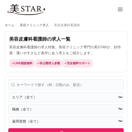
内
Main
容
Men
を
ス
ホーム
›
美容クリニック求人
›
美容皮膚科看護師
キ
ッ
美容皮膚科看護師の求人一覧
プ
美容皮膚科看護師の求人特集。美容クリニック専門の美STARが、好待
遇・通いやすさなど条件にあう求人をご紹介します。
LINE相談無料
非公開求人多数
完全無料サポート