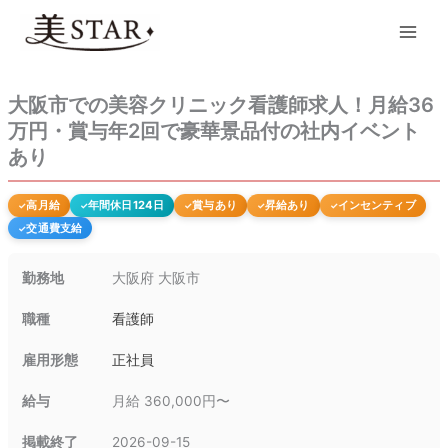
内
Main
容
Men
を
ス
キ
大阪市での美容クリニック看護師求人！月給36
ッ
万円・賞与年2回で豪華景品付の社内イベント
プ
あり
高月給
年間休日124日
賞与あり
昇給あり
インセンティブ
交通費支給
勤務地
大阪府 大阪市
職種
看護師
雇用形態
正社員
給与
月給 360,000円〜
掲載終了
2026-09-15