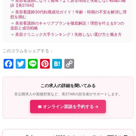
→
美容看護師になって後悔？よくある理由と失敗しない転職の秘
訣【美STAR】
→
美容看護師30代転職成功ガイド！年齢・時期の不安を解消し理
想を掴む
→
美容看護師のキャリアプランを徹底解説！理想を叶える5つの
道筋と成功戦略
→
美容クリニック大手ランキング！失敗しない選び方と働き方
このコラムをシェアする：
F
T
Li
Pi
H
C
a
w
n
nt
at
o
c
itt
e
er
e
p
この求人の詳細を聞いてみる
e
er
e
n
y
非公開求人や面接対策など、美STARの担当者がサポートします。
b
st
a
Li
📅 オンライン面談を予約する →
o
n
o
k
k