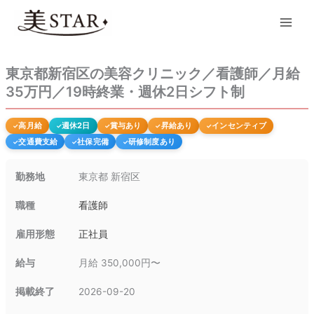
内
Main
容
Men
を
ス
キ
東京都新宿区の美容クリニック／看護師／月給
ッ
35万円／19時終業・週休2日シフト制
プ
高月給
週休2日
賞与あり
昇給あり
インセンティブ
交通費支給
社保完備
研修制度あり
勤務地
東京都 新宿区
職種
看護師
雇用形態
正社員
給与
月給 350,000円〜
掲載終了
2026-09-20