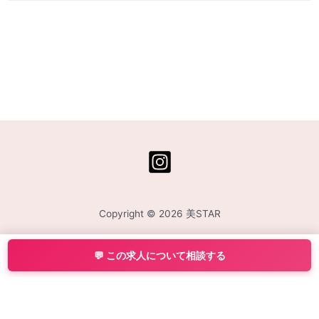
Copyright © 2026 美STAR
💬 この求人について相談する
運営会社:
株式会社Central Medience
／ 有料職業紹介事業許可番号:
13-ユ-316075
／
所在地: 〒108-0075 東京都港区港南 2-12-32 SOUTH PORT品川 8階 ／ TEL: 03-
5544-9120