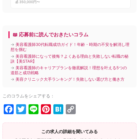
💰 350,000円〜
📖 応募前に読んでおきたいコラム
→
美容看護師30代転職成功ガイド！年齢・時期の不安を解消し理
想を掴む
→
美容看護師になって後悔？よくある理由と失敗しない転職の秘
訣【美STAR】
→
美容看護師のキャリアプランを徹底解説！理想を叶える5つの
道筋と成功戦略
→
美容クリニック大手ランキング！失敗しない選び方と働き方
このコラムをシェアする：
F
T
Li
Pi
H
C
a
w
n
nt
at
o
c
itt
e
er
e
p
この求人の詳細を聞いてみる
e
er
e
n
y