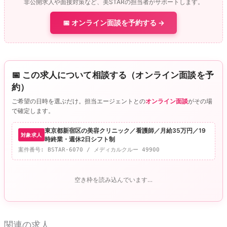
非公開求人や面接対策など、美STARの担当者がサポートします。
b
st
a
Li
📅 オンライン面談を予約する →
o
n
o
k
k
📅 この求人について相談する（オンライン面談を予
約）
ご希望の日時を選ぶだけ。担当エージェントとの
オンライン面談
がその場
で確定します。
東京都新宿区の美容クリニック／看護師／月給35万円／19
対象求人
時終業・週休2日シフト制
案件番号: BSTAR-6070 / メディカルクルー 49900
空き枠を読み込んでいます…
関連の求人