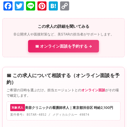
F
T
Li
Pi
H
C
a
w
n
nt
at
o
c
itt
e
er
e
p
この求人の詳細を聞いてみる
e
er
e
n
y
非公開求人や面接対策など、美STARの担当者がサポートします。
b
st
a
Li
📅 オンライン面談を予約する →
o
n
o
k
k
📅 この求人について相談する（オンライン面談を予
約）
ご希望の日時を選ぶだけ。担当エージェントとの
オンライン面談
がその場
で確定します。
美容クリニックの看護師求人｜東京都渋谷区 時給2,100円
対象求人
案件番号: BSTAR-4852 / メディカルクルー 49874