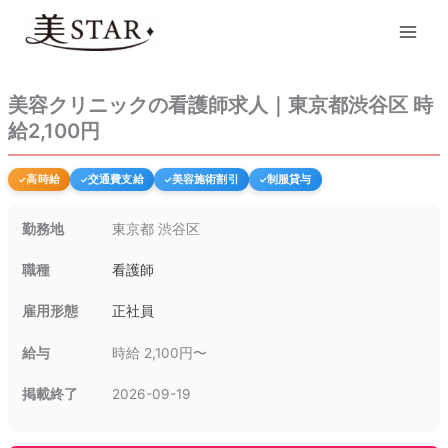
内
Main
容
Men
を
ス
キ
美容クリニックの看護師求人｜東京都渋谷区 時
ッ
給2,100円
プ
高時給
交通費支給
美容施術割引
制服貸与
勤務地
東京都 渋谷区
職種
看護師
雇用形態
正社員
給与
時給 2,100円〜
掲載終了
2026-09-19