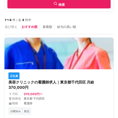
検索
1〜4
件 / 全
4
件中
並び替え
おすすめ順
新着順
給与の高い順
正社員
美容クリニックの看護師求人｜東京都千代田区 月給
370,000円
370,000円〜
月給
勤務地
東京都 千代田区
職種
看護師
日曜休み
駅近