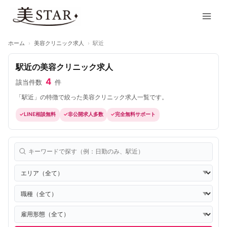
内
Main
容
Men
を
ス
ホーム
›
美容クリニック求人
›
駅近
キ
ッ
駅近の美容クリニック求人
プ
4
該当件数
件
「駅近」の特徴で絞った美容クリニック求人一覧です。
LINE相談無料
非公開求人多数
完全無料サポート