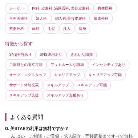
レーザー
内科, 皮膚科, 泌尿器科, 美容皮膚科
再生医療
再生医療科
婦人科
婦人科,美容皮膚科
形成外科
整形外科
歯科
毛髪
注入
痩身
特徴から探す
SNS手当あり
SNS運用あり
きれいな職場
ご家庭との両立可能
アットホームな職場
インセンティブあり
オープニングスタッフ
キャリアアップ
キャリアアップ可能
サポート体制充実
スキルアップ
スキルアップ可能
スキルアップ支援
スキルアップ支援あり
よくある質問
Q. 美STARの利用は無料ですか？
A. はい、ご相談・ご登録・求人紹介・面接調整まですべて無料