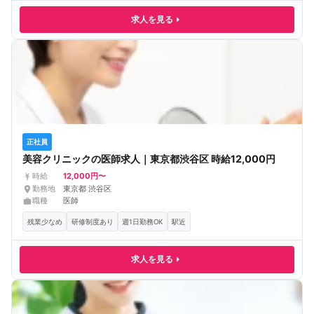
求人を見る
正社員
美容クリニックの医師求人｜東京都渋谷区 時給12,000円
12,000円〜
時給
勤務地
東京都 渋谷区
職種
医師
残業少なめ
研修制度あり
週1日勤務OK
駅近
求人を見る