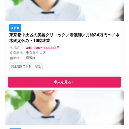
正社員
東京都中央区の美容クリニック／看護師／月給34万円〜／水
木固定休み・19時終業
340,000〜588,333円
月給
勤務地
東京都 中央区
職種
看護師
完全週休二日制
駅近
求人を見る