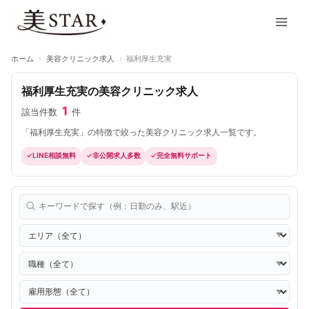
内
Main
容
Men
を
ス
ホーム
›
美容クリニック求人
›
福利厚生充実
キ
ッ
福利厚生充実の美容クリニック求人
プ
1
該当件数
件
「福利厚生充実」の特徴で絞った美容クリニック求人一覧です。
LINE相談無料
非公開求人多数
完全無料サポート