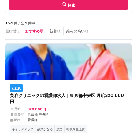
検索
1〜1
件 / 全
1
件中
並び替え
おすすめ順
新着順
給与の高い順
正社員
美容クリニックの看護師求人｜東京都中央区 月給320,000
円
320,000円〜
月給
勤務地
東京都 中央区
職種
看護師
キャリアアップ
残業少なめ
禁煙
福利厚生充実