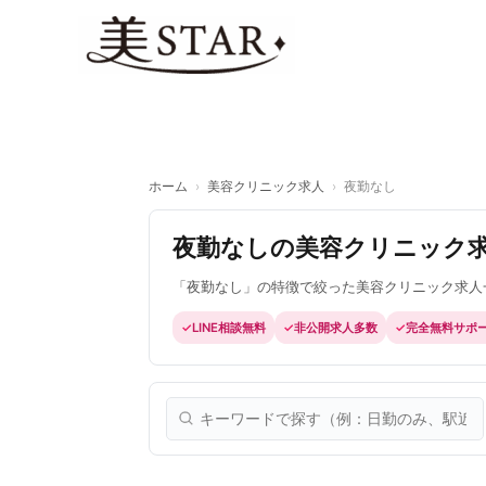
内
容
を
ス
キ
ッ
プ
ホーム
›
美容クリニック求人
›
夜勤なし
夜勤なしの美容クリニック
「夜勤なし」の特徴で絞った美容クリニック求人
LINE相談無料
非公開求人多数
完全無料サポ