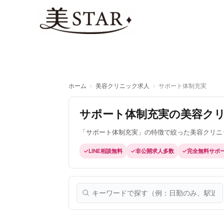
内
容
を
ス
キ
ッ
プ
ホーム
›
美容クリニック求人
›
サポート体制充実
サポート体制充実の美容ク
「サポート体制充実」の特徴で絞った美容クリニ
LINE相談無料
非公開求人多数
完全無料サポ