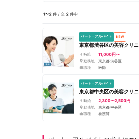
1〜2
件 / 全
2
件中
パート・アルバイト
NEW
東京都渋谷区の美容クリニッ
11,000円〜
時給
勤務地
東京都 渋谷区
職種
医師
パート・アルバイト
東京都中央区の美容クリニッ
2,300〜2,500円
時給
勤務地
東京都 中央区
職種
看護師