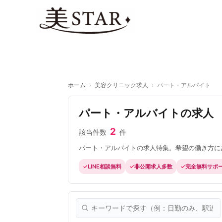
内
容
を
ス
キ
ッ
プ
ホーム
›
美容クリニック求人
›
パート・アルバイト
パート・アルバイトの求人
2
該当件数
件
パート・アルバイトの求人特集。希望の働き方にあ
LINE相談無料
非公開求人多数
完全無料サポ