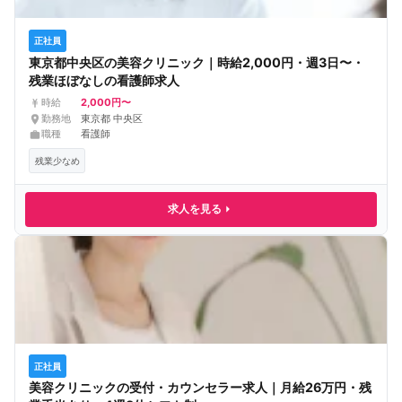
正社員
東京都中央区の美容クリニック｜時給2,000円・週3日〜・
残業ほぼなしの看護師求人
2,000円〜
時給
勤務地
東京都 中央区
職種
看護師
残業少なめ
求人を見る
正社員
美容クリニックの受付・カウンセラー求人｜月給26万円・残