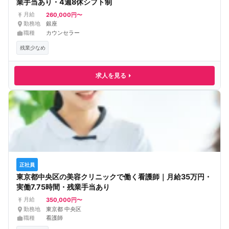
業手当あり・4週8休シフト制
260,000円〜
月給
勤務地
銀座
職種
カウンセラー
残業少なめ
求人を見る
正社員
東京都中央区の美容クリニックで働く看護師｜月給35万円・
実働7.75時間・残業手当あり
350,000円〜
月給
勤務地
東京都 中央区
職種
看護師