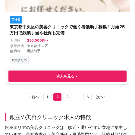
正社員
東京都中央区の美容クリニックで働く看護助手募集！月給25
万円で残業手当や社保も完備
250,000円〜
月給
勤務地
東京都 中央区
職種
看護助手
残業少なめ
求人を見る
‹ 前へ
1
2
3
…
6
次へ ›
銀座の美容クリニック求人の特徴
銀座エリアの美容クリニックは、駅近・通いやすい立地に集中し
ています。美容皮膚科・美容外科・脱毛専門など、診療科目はク