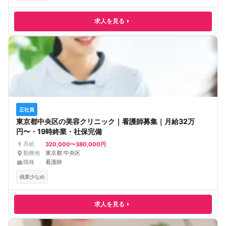
求人を見る
正社員
東京都中央区の美容クリニック｜看護師募集｜月給32万
円〜・19時終業・社保完備
320,000〜380,000円
月給
勤務地
東京都 中央区
職種
看護師
残業少なめ
求人を見る