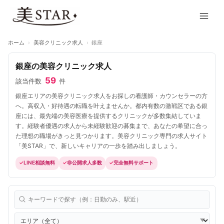
内
Main
容
Men
を
ス
ホーム
›
美容クリニック求人
›
銀座
キ
ッ
銀座の美容クリニック求人
プ
59
該当件数
件
銀座エリアの美容クリニック求人をお探しの看護師・カウンセラーの方
へ。高収入・好待遇の転職を叶えませんか。都内有数の激戦区である銀
座には、最先端の美容医療を提供するクリニックが多数集結していま
す。経験者優遇の求人から未経験歓迎の募集まで、あなたの希望に合っ
た理想の職場がきっと見つかります。美容クリニック専門の求人サイト
「美STAR」で、新しいキャリアの一歩を踏み出しましょう。
LINE相談無料
非公開求人多数
完全無料サポート