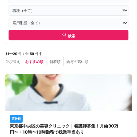
検索
11〜20
件 / 全
59
件中
並び替え
おすすめ順
新着順
給与の高い順
正社員
東京都中央区の美容クリニック｜看護師募集！月給30万
円〜・10時〜19時勤務で残業手当あり