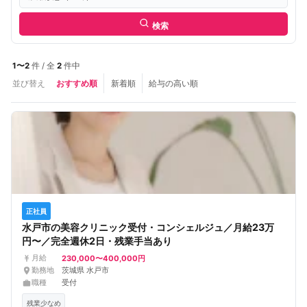
検索
1〜2
件 / 全
2
件中
並び替え
おすすめ順
新着順
給与の高い順
正社員
水戸市の美容クリニック受付・コンシェルジュ／月給23万
円〜／完全週休2日・残業手当あり
230,000〜400,000円
月給
勤務地
茨城県 水戸市
職種
受付
残業少なめ