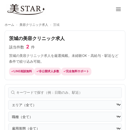
内
Main
容
Men
を
ス
ホーム
›
美容クリニック求人
›
茨城
キ
ッ
茨城の美容クリニック求人
プ
2
該当件数
件
茨城の美容クリニック求人を厳選掲載。未経験OK・高給与・駅近など
条件で絞り込み可能。
LINE相談無料
非公開求人多数
完全無料サポート