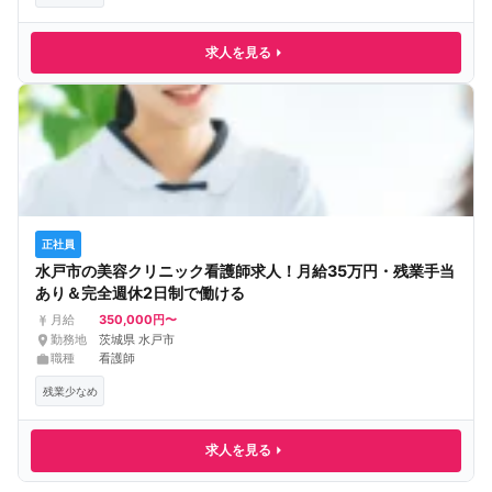
求人を見る
正社員
水戸市の美容クリニック看護師求人！月給35万円・残業手当
あり＆完全週休2日制で働ける
350,000円〜
月給
勤務地
茨城県 水戸市
職種
看護師
残業少なめ
求人を見る