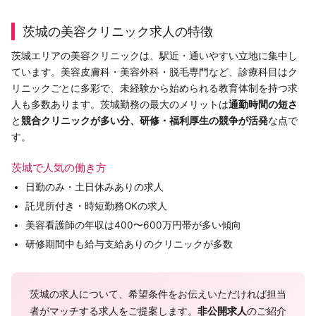
茨城の美容クリニック求人の特徴
茨城エリアの美容クリニックは、駅近・通いやすい立地に集中し
ています。美容皮膚科・美容外科・脱毛専門など、診療科目はク
リニックごとに多彩で、未経験から始められる教育体制を持つ求
人も多数あります。茨城勤務の最大のメリットは
通勤時間の短さ
と
競合クリニックが多い分、研修・福利厚生の競争が活発
な点で
す。
茨城で人気の働き方
日勤のみ・土日休みありの求人
託児所付き・時短勤務OKの求人
美容看護師の年収は400〜600万円帯が多い傾向
研修期間中も給与支給ありのクリニックが多数
茨城の求人について、希望条件をお伝えいただければ担当
者がマッチする求人をご提案します。
非公開求人
のご紹介