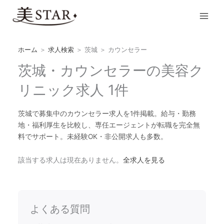
内
Main
容
Men
を
ス
キ
ホーム
＞
求人検索
＞
茨城
＞
カウンセラー
ッ
茨城・カウンセラーの美容ク
プ
リニック求人 1件
茨城で募集中のカウンセラー求人を1件掲載。給与・勤務
地・福利厚生を比較し、専任エージェントが転職を完全無
料でサポート。未経験OK・非公開求人も多数。
該当する求人は現在ありません。
全求人を見る
よくある質問