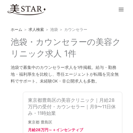
内
Main
容
Men
を
ス
キ
ホーム
＞
求人検索
＞
池袋
＞
カウンセラー
ッ
池袋・カウンセラーの美容ク
プ
リニック求人 1件
池袋で募集中のカウンセラー求人を1件掲載。給与・勤務
地・福利厚生を比較し、専任エージェントが転職を完全無
料でサポート。未経験OK・非公開求人も多数。
東京都豊島区の美容クリニック｜月給28
万円の受付・カウンセラー｜月9〜11日休
み・11時始業
東京都 豊島区
月給28万円～＋インセンティブ