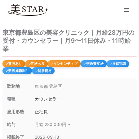
内
Main
容
Men
を
ス
キ
東京都豊島区の美容クリニック｜月給28万円の
ッ
受付・カウンセラー｜月9〜11日休み・11時始
プ
業
賞与あり
昇給あり
インセンティブ
交通費支給
社保完備
美容施術割引
制服貸与
勤務地
東京都 豊島区
職種
カウンセラー
雇用形態
正社員
給与
月給 280,000円〜
掲載終了
2026-09-18