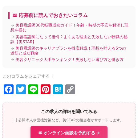
📖 応募前に読んでおきたいコラム
→
美容看護師30代転職成功ガイド！年齢・時期の不安を解消し理
想を掴む
→
美容看護師になって後悔？よくある理由と失敗しない転職の秘
訣【美STAR】
→
美容看護師のキャリアプランを徹底解説！理想を叶える5つの
道筋と成功戦略
→
美容クリニック大手ランキング！失敗しない選び方と働き方
このコラムをシェアする：
F
T
Li
Pi
H
C
a
w
n
nt
at
o
c
itt
e
er
e
p
この求人の詳細を聞いてみる
e
er
e
n
y
非公開求人や面接対策など、美STARの担当者がサポートします。
b
st
a
Li
📅 オンライン面談を予約する →