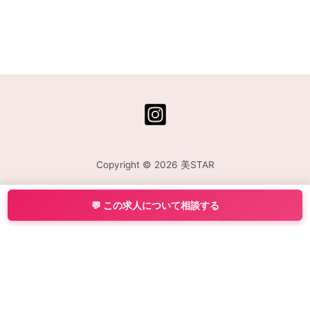
Copyright © 2026 美STAR
💬 この求人について相談する
運営会社:
株式会社Central Medience
／ 有料職業紹介事業許可番号:
13-ユ-316075
／
所在地: 〒108-0075 東京都港区港南 2-12-32 SOUTH PORT品川 8階 ／ TEL: 03-
5544-9120