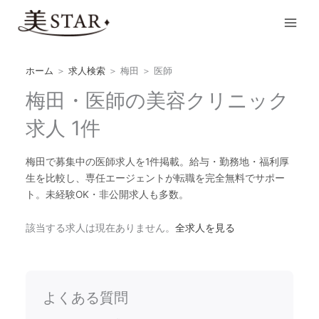
内
Main
容
Men
を
ス
キ
ホーム
＞
求人検索
＞
梅田
＞
医師
ッ
梅田・医師の美容クリニック
プ
求人 1件
梅田で募集中の医師求人を1件掲載。給与・勤務地・福利厚
生を比較し、専任エージェントが転職を完全無料でサポー
ト。未経験OK・非公開求人も多数。
該当する求人は現在ありません。
全求人を見る
よくある質問