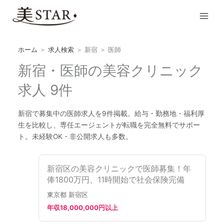
内
Main
容
Men
を
ス
キ
ホーム
＞
求人検索
＞
新宿
＞
医師
ッ
新宿・医師の美容クリニック
プ
求人 9件
新宿で募集中の医師求人を9件掲載。給与・勤務地・福利厚
生を比較し、専任エージェントが転職を完全無料でサポー
ト。未経験OK・非公開求人も多数。
新宿区の美容クリニックで医師募集！年
俸1800万円、11時開始で社会保険完備
東京都 新宿区
年収18,000,000円以上