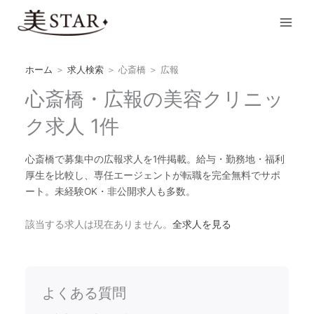
内
Main
容
Men
を
ス
キ
ホーム
＞
求人検索
＞
心斎橋
＞
広報
ッ
心斎橋・広報の美容クリニッ
プ
ク求人 1件
心斎橋で募集中の広報求人を1件掲載。給与・勤務地・福利
厚生を比較し、専任エージェントが転職を完全無料でサポ
ート。未経験OK・非公開求人も多数。
該当する求人は現在ありません。
全求人を見る
よくある質問